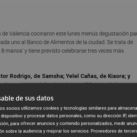
s de Valencia cocinaron este lunes menús degustación pa
ada uno al Banco de Alimentos de la ciudad. Se trata de
8 manos' y tiene previsto celebrarse tres veces más
íctor Rodrigo, de Samsha; Yelel Cañas, de Kiaora; y
 a la vez un menú de ocho platos y 400 euros de la
nco de Alimentos de Valencia.
able de sus datos
os socios utilizamos cookies y tecnologías similares para almacena
ega se celebró en el restaurante La Salita, se realizará
dispositivo y procesar datos personales, como su dirección IP, iden
ntes. El objetivo de los cuatro jóvenes cocineros es sumar
ción, para ofrecer anuncios y contenido personalizados, medir anun
s ediciones.
n sobre la audiencia y mejorar los servicios.
Proveedores de tercer