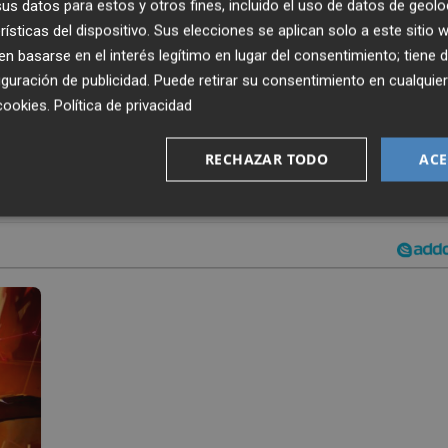
s datos para estos y otros fines, incluido el uso de datos de geolo
nta personas -muchas de ellas profesionales del sector de
rísticas del dispositivo. Sus elecciones se aplican solo a este sitio
odegas que aportaron los vinos para el maridaje de cada
 basarse en el interés legítimo en lugar del consentimiento; tiene 
guración de publicidad
. Puede retirar su consentimiento en cualqu
cookies
.
Política de privacidad
RECHAZAR TODO
ACE
CHO MANOS
BEGOÑA RODRIGO
LA SALITA
VÍCTOR RODRIGO