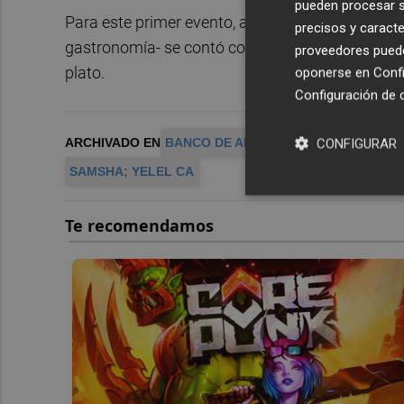
pueden procesar su
Para este primer evento, al que acudieron cuare
precisos y caracte
gastronomía- se contó con la colaboración de b
proveedores pueden
plato.
oponerse en
Confi
Configuración de 
ARCHIVADO EN
BANCO DE ALIMENTOS
COCINA A O
CONFIGURAR
SAMSHA; YELEL CA