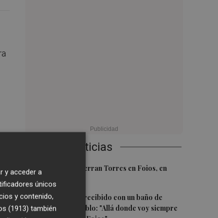
ra
Últimas Noticias
1
El homenaje a Ferran Torres en Foios, en
r y acceder a
imágenes
tificadores únicos
 a
2
cios y contenido,
Ferran Torres, recibido con un baño de
masas en su pueblo: "Allá donde voy siempre
os (1913)
también