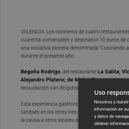
VALENCIA. Los cocineros de cuatro restaurante
cuarenta comensales y destinaron 10 euros de c
una iniciativa pionera denominada 'Cocinando a 
durante el presente año.
Begoña Rodrigo
, del restaurante
La Salita; V
Alejandro Platero; de Mulandhara
, cocinaron
recaudación van dirigidos a colaborar con el Ba
Uso respons
Nosotros y nuestr
Esta experiencia gastronómica, cuya primera entr
información en su 
también en los otros tres restaurantes participa
y datos de navega
la causa a otros locales de la ciudad en próxima
obtener informació