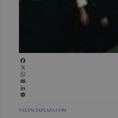
Facebook
X
WhatsApp
Email
LinkedIn
Messenger
VALENCIAPLAZA.COM