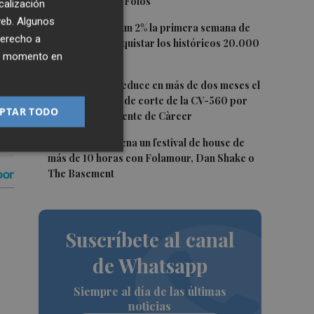
digo que soy de Foios"
calización
 la
 web. Algunos
3
El Ibex 35 sube un 2% la primera semana de
derecho a
agosto tras conquistar los históricos 20.000
ier momento en
puntos
4
La Diputación reduce en más de dos meses el
tiempo previsto de corte de la CV-560 por
PTAR TODO
las obras del puente de Càrcer
5
Roig Arena estrena un festival de house de
más de 10 horas con Folamour, Dan Shake o
The Basement
Suscríbete al canal
de Whatsapp
Siempre al día de las últimas
noticias