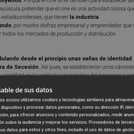
Hollywood
. Porque el cine sirve también para establecer la
ayúscula pretender que el cine es una actividad ociosa qu
s estadounidenses, que tienen
la industria
undo
, por mucho disfraz empresarial y emprendedor que 
r todos los mercados de producción y distribución
ulando desde el principio unas señas de identidad
erra de Secesión
. Así pues, se establecieron unos cánone
y proliferó en las películas el prototipo del personaje sur
 auténticos valores del ser estadounidense: el honor, el
able de sus datos
se han construido películas tan fundamentales como
El
os socios utilizamos cookies y tecnologías similares para almacena
General
o
Centauros del desierto.
dispositivo y procesar datos personales, como su dirección IP, iden
ción, para ofrecer anuncios y contenido personalizados, medir anun
ord
, fue el gran forjador de mitologías del cine
n sobre la audiencia y mejorar los servicios.
Proveedores de tercer
quista del Oeste o la ascendencia irlandesa del ser
s datos para estos y otros fines, incluido el uso de datos de geolo
 actuales, es que esta construcción se hacía desde un pun