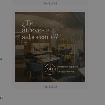
e
sde