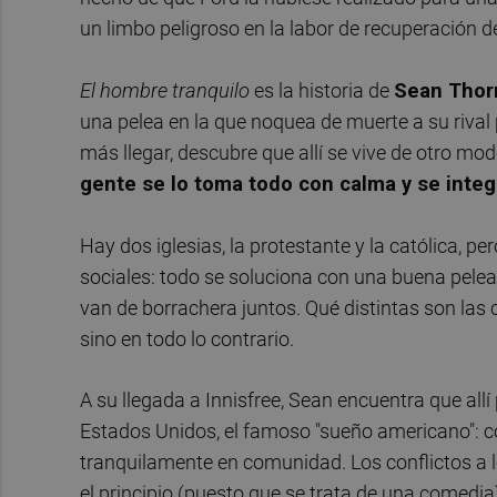
un limbo peligroso en la labor de recuperación de
El hombre tranquilo
es la historia de
Sean Thor
una pelea en la que noquea de muerte a su rival p
más llegar, descubre que allí se vive de otro mo
gente se lo toma todo con calma y se integ
Hay dos iglesias, la protestante y la católica, pe
sociales: todo se soluciona con una buena pelea
van de borrachera juntos. Qué distintas son las 
sino en todo lo contrario.
A su llegada a Innisfree, Sean encuentra que allí
Estados Unidos, el famoso "sueño americano": co
tranquilamente en comunidad. Los conflictos a
el principio (puesto que se trata de una comedia