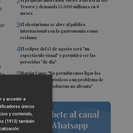
2
s
El pequeño ahorrador vuelve a las letras del
Tesoro y demanda 15.000 millones en 6
e
meses
3
El oleoturismo se abre al público
se
internacional con la gastronomía como
reclamo
4
El eclipse del 12 de agosto será "un
espectáculo visual" y permitirá ver las
perseidas "de día"
s
5
Marián Cano: "No permitiremos ligar los
eño
apartamentos turísticos a un problema de
vivienda que el Gobierno no afronta"
r y acceder a
tificadores únicos
Suscríbete al canal
cios y contenido,
os (1913)
también
de Whatsapp
calización
to