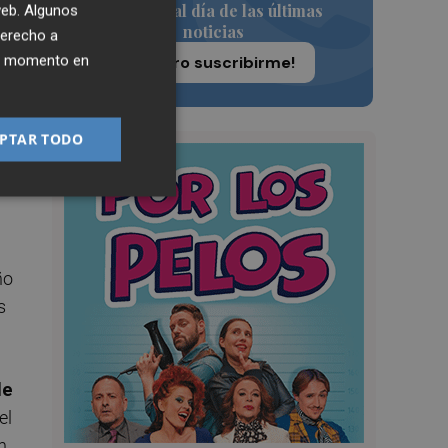
Siempre al día de las últimas
 web. Algunos
l
noticias
derecho a
ier momento en
¡Quiero suscribirme!
y
st
PTAR TODO
ño
s
de
el
n