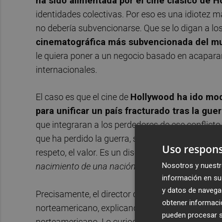
ha sido alimentada por el cine clásico de 
identidades colectivas. Por eso es una idiotez m
no debería subvencionarse. Que se lo digan a lo
cinematográfica más subvencionada del m
le quiera poner a un negocio basado en acapara
internacionales.
El caso es que el cine de
Hollywood ha ido mod
para unificar un país fracturado tras la gu
que integraran a los perdedores de ese conflicto, 
que ha perdido la guerra, sí, pero que atesora los
Uso respons
respeto, el valor. Es un discurso sobre el que 
Nosotros y nuestr
nacimiento de una nación
,
El maquinista
de La 
información en su 
y datos de navega
Precisamente, el director de esta última,
John F
obtener informació
norteamericano, explicando la historia de la Con
pueden procesar su
norteamericano. Lo curioso, a vistas de los ojos