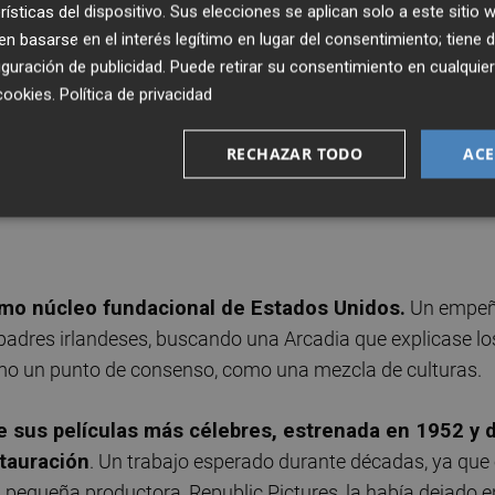
rísticas del dispositivo. Sus elecciones se aplican solo a este sitio
hablando de patrioterismo sino de patriotismo. Vamos, no e
 basarse en el interés legítimo en lugar del consentimiento; tiene 
ino el de la integración.
guración de publicidad
. Puede retirar su consentimiento en cualqu
cookies
.
Política de privacidad
rancia, de azote a todos los fundamentalismos religiosos 
izo en los años 30 con
Will Rogers
:
Doctor Bull
,
El juez Prie
RECHAZAR TODO
ACE
omo núcleo fundacional de Estados Unidos.
Un empe
 padres irlandeses, buscando una Arcadia que explicase lo
omo un punto de consenso, como una mezcla de culturas.
e sus películas más célebres, estrenada en 1952 y 
tauración
. Un trabajo esperado durante décadas, ya que 
 pequeña productora, Republic Pictures, la había dejado e