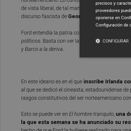
precisos y caracte
de vista liberal, de tal manera que no estamos 
proveedores pueden
discurso fascista de
George Bush
y compañía, s
oponerse en
Confi
Configuración de 
Ford entendía la patria como un espacio de tole
políticos. Basta con ver las tres películas que h
CONFIGURAR
y
Barco a la deriva
.
En este ideario es en el que
inscribe Irlanda c
al que se dedicó el cineasta, estadounidense de
rasgos constitutivos del ser norteamericano c
Esto se puede ver en
El hombre tranquilo
,
una d
la que esta semana se ha anunciado su res
hecho de que Ford la hubiese realizado para una