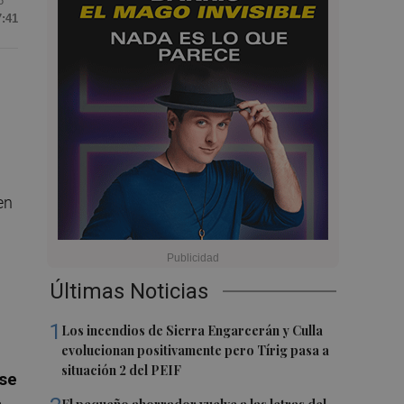
6
7:41
en
Últimas Noticias
1
Los incendios de Sierra Engarcerán y Culla
evolucionan positivamente pero Tírig pasa a
situación 2 del PEIF
nse