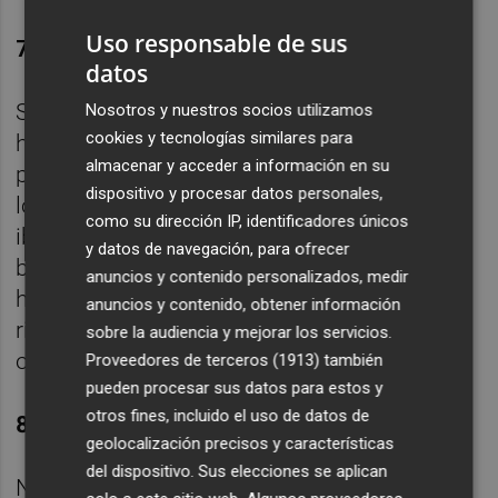
Uso responsable de sus
7. HARD TIMES
datos
Si hay una cosa que desde siempre saben
Nosotros y nuestros socios utilizamos
cookies y tecnologías similares para
hacer AC/DC a las mil maravillas es facturar
almacenar y acceder a información en su
precisos ladrillos de blues pesado. Y si todo
dispositivo y procesar datos personales,
lo demás no cambia en absoluto, ¿por qué
como su dirección IP, identificadores únicos
iba a hacerlo esto? A estas alturas, el
y datos de navegación, para ofrecer
baterista Phil Rudd podría perfectamente
anuncios y contenido personalizados, medir
haberse dormido, pero seguiría marcando el
anuncios y contenido, obtener información
ritmo con fiabilidad total, como de hecho
sobre la audiencia y mejorar los servicios.
ocurre.
Proveedores de terceros (1913)
también
pueden procesar sus datos para estos y
otros fines, incluido el uso de datos de
8. BAPTISM BY FIRE
geolocalización precisos y características
del dispositivo. Sus elecciones se aplican
No, no es 'Safe in New York City', aunque