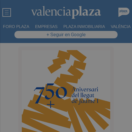
FORO PLAZA
EMPRESAS
PLAZA INMOBILIARIA
VALÈNCIA
+ Seguir en Google