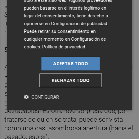
solo a este sitio web. Algunos proveedores
será inevitable que esa canción del disco
pueden basarse en el interés legítimo en
Stiff Upper Lip
(2000) te venga a la cabeza
lugar del consentimiento; tiene derecho a
incesantemente durante los tres minutos y
oponerse en
Configuración de publicidad
.
medio que dura este bautismo de fuego.
Puede retirar su consentimiento en
cualquier momento en
Configuración de
cookies
.
Política de privacidad
9. ROCK THE HOUSE
ACEPTAR TODO
AC/DC juegan a ser Led Zeppelin tanto por el
aullido de apertura de Brian como por la
RECHAZAR TODO
guitarra serpenteante de Angus. Los
sablazos que Stevie Young le pega a su
CONFIGURAR
guitarra rítmica también son ciertamente
destacables. Es otra leve sorpresa que, por
tratarse de quien se trata, puede ser vista
como una casi asombrosa apertura (hacia el
pasado, eso sí).