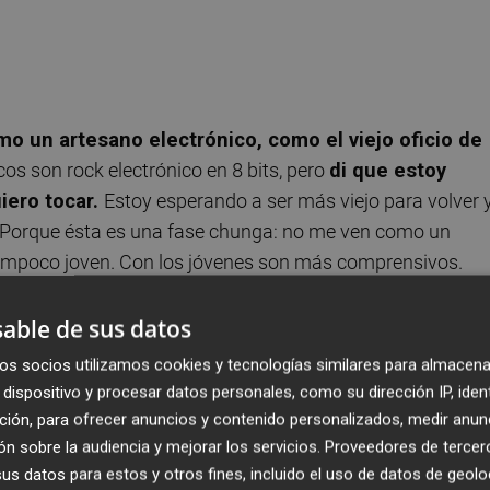
mo un artesano electrónico, como el viejo oficio de
cos son rock electrónico en 8 bits, pero
di que estoy
iero tocar.
Estoy esperando a ser más viejo para volver 
o. Porque ésta es una fase chunga: no me ven como un
tampoco joven. Con los jóvenes son más comprensivos.
able de sus datos
os socios utilizamos cookies y tecnologías similares para almacena
 encorvaré y volveré.
dispositivo y procesar datos personales, como su dirección IP, iden
ción, para ofrecer anuncios y contenido personalizados, medir anun
alencia cavernícola.
Personaje en fa mayor de la galería
n sobre la audiencia y mejorar los servicios.
Proveedores de tercer
ombre es como si cayera la bomba atómica de la bondad.
s datos para estos y otros fines, incluido el uso de datos de geolo