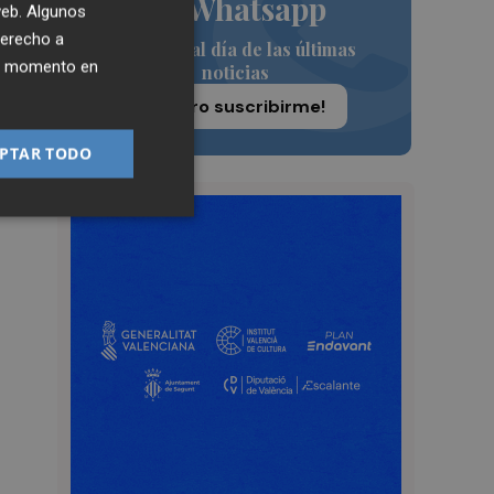
de Whatsapp
 web. Algunos
derecho a
Siempre al día de las últimas
ier momento en
noticias
¡Quiero suscribirme!
PTAR TODO