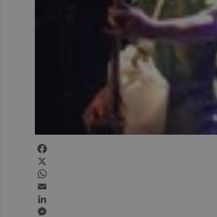
Facebook
X
WhatsApp
Email
LinkedIn
Messenger