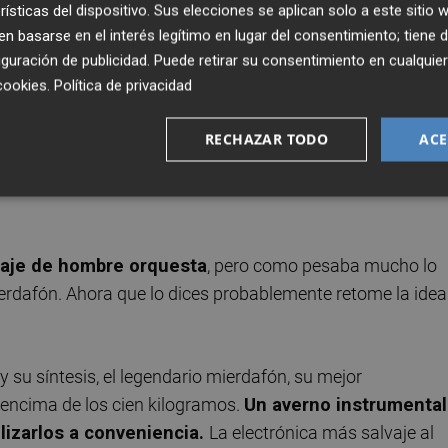
rísticas del dispositivo. Sus elecciones se aplican solo a este sitio
a es asturiano de Gijón, asilvestrado, libertario, cuando
 basarse en el interés legítimo en lugar del consentimiento; tiene 
un ser emblemático. Es un
'birdman' de la música más
guración de publicidad
. Puede retirar su consentimiento en cualqu
cookies
.
Política de privacidad
 gobernado por un ordenador y hecho de moldes de
RECHAZAR TODO
ACE
 balón, calderos....
raje de hombre orquesta
, pero como pesaba mucho lo
rdafón. Ahora que lo dices probablemente retome la idea
 su síntesis, el legendario mierdafón, su mejor
encima de los cien kilogramos.
Un averno instrumental
lizarlos a conveniencia.
La electrónica más salvaje al