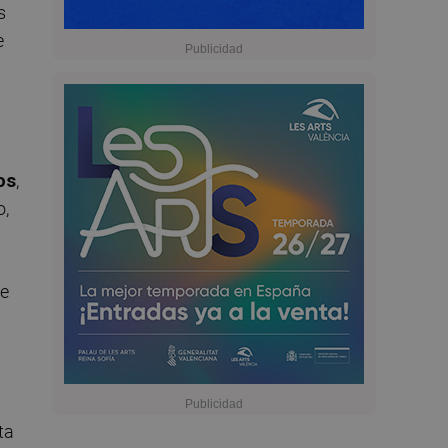
s
e
os
,
o,
de
ta