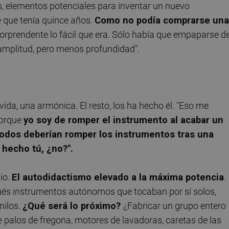
os, elementos potenciales para inventar un nuevo
e que tenía quince años.
Como no podía comprarse una
sorprendente lo fácil que era. Sólo había que empaparse d
amplitud, pero menos profundidad".
ida, una armónica. El resto, los ha hecho él. "Eso me
Porque
yo soy de romper el instrumento al acabar un
Todos deberían romper los instrumentos tras una
 hecho tú, ¿no?".
io.
El autodidactismo elevado a la máxima potencia
.
ués instrumentos autónomos que tocaban por sí solos,
nilos.
¿Qué será lo próximo?
¿Fabricar un grupo entero
 palos de fregona, motores de lavadoras, caretas de las