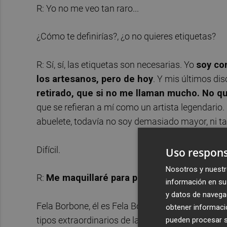
R: Yo no me veo tan raro...
¿Cómo te definirías?, ¿o no quieres etiquetas?
R: Sí, sí, las etiquetas son necesarias. Yo
soy co
los artesanos, pero de hoy
. Y mis últimos dis
retirado, que si no me llaman mucho. No qu
que se refieran a mí como un artista legendari
abuelete, todavía no soy demasiado mayor, ni 
Difícil.
Uso respons
Nosotros y nuestr
R:
Me maquillaré para parecer más viejo, me
información en su 
y datos de navega
Fela Borbone, él es Fela Borbone.
Ídolo en la V
obtener informació
tipos extraordinarios de la ciutat. Soltar su n
pueden procesar su