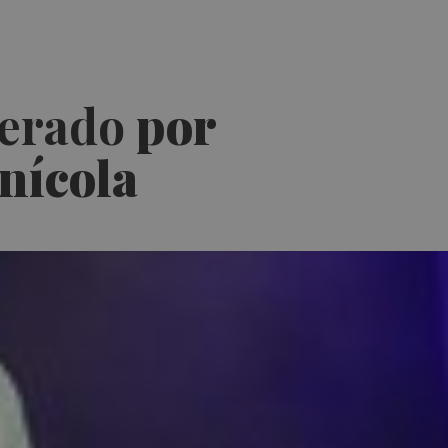
erado
por
rnícola