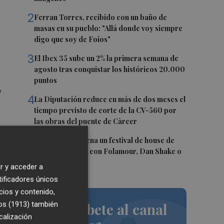
2
Ferran Torres, recibido con un baño de
masas en su pueblo: "Allá donde voy siempre
digo que soy de Foios"
3
El Ibex 35 sube un 2% la primera semana de
agosto tras conquistar los históricos 20.000
puntos
y
4
La Diputación reduce en más de dos meses el
tiempo previsto de corte de la CV-560 por
las obras del puente de Càrcer
5
Roig Arena estrena un festival de house de
más de 10 horas con Folamour, Dan Shake o
The Basement
r y acceder a
tificadores únicos
cios y contenido,
 de
os (1913)
también
Suscríbete al canal
calización