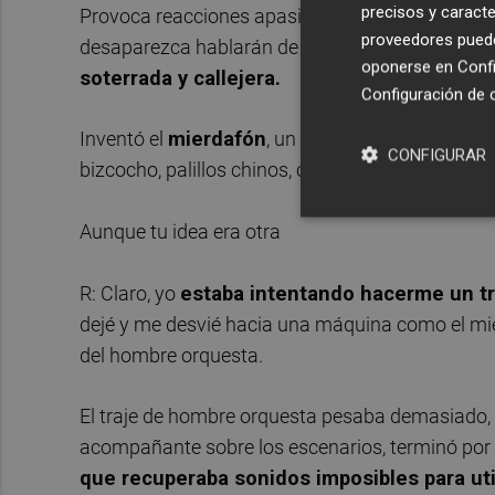
precisos y caracte
Provoca reacciones apasionadas. "Fela, mola". Fel
proveedores pueden
desaparezca hablarán de él como un prodigio, 
oponerse en
Confi
soterrada y callejera.
Configuración de 
Inventó el
mierdafón
, un secuenciador musical
CONFIGURAR
bizcocho, palillos chinos, cubos, una televisión de
Aunque tu idea era otra
R: Claro, yo
estaba intentando hacerme un t
dejé y me desvié hacia una máquina como el mie
del hombre orquesta.
El traje de hombre orquesta pesaba demasiado, y
acompañante sobre los escenarios, terminó por 
que recuperaba sonidos imposibles para uti