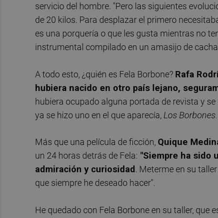
servi
cio del hombre. "Pero las siguientes evoluc
de 20 kilos. Para desplazar el primero necesita
es una porquería o que les gusta mientras no te
instrumental compilado en un amasijo de cacha
A todo esto, ¿quién es Fela Borbone?
Rafa Rodr
hubiera nacido en otro país lejano, seguram
hubiera ocupado alguna portada de revista y se 
ya se hizo uno en el que aparecía,
Los Borbones.
Más que una película de ficción,
Quique Medin
un 24 horas detrás de Fela:
"Siempre ha sido 
admiración y curiosidad
. Meterme en su talle
que siempre he deseado hacer".
He quedado con Fela Borbone en su taller, que es