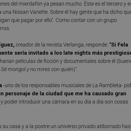
iones del mierdafón ya pesan mucho. Éste es el tercero y e
ba una Nissan Vanette. Sobre él hay gente que ha dicho qu
ngan que pagar por ello". Como contar con un grupo
rros.
íguez,
creador de la revista Verlanga, responde:
"Si Fela
ente sería invitado a los late nights más prestigios
harían películas de ficción y documentales sobre él (buen
 Sé mongol y no mires con quién
)".
a
-uno de los responsables musicales de La Rambleta- pi
un personaje de la ciudad que me ha causado gran
r y poder introducir una cámara en su día a día son cosas
 su casa y a la postre un universo privado atiborrado has