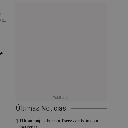
2
9:21
me
Últimas Noticias
1
El homenaje a Ferran Torres en Foios, en
imágenes