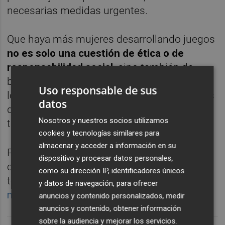
necesarias medidas urgentes.
Que haya más mujeres desarrollando juegos
no es solo una cuestión de ética o de
responsabilidad social,
sino también de
buena gestión empresarial. La diversidad en
Uso responsable de sus
los equipos de diseño permitirá crear juegos
datos
que lleguen a una mayor audiencia y, por
Nosotros y nuestros socios utilizamos
tanto, con mayor éxito de ventas.
cookies y tecnologías similares para
almacenar y acceder a información en su
Por este motivo, el máster se ha
dispositivo y procesar datos personales,
comprometido con el liderazgo femenino en
como su dirección IP, identificadores únicos
tecnología y ofrece una beca para que
una
y datos de navegación, para ofrecer
mujer pueda cursarlo de forma gratuita
.
anuncios y contenido personalizados, medir
anuncios y contenido, obtener información
sobre la audiencia y mejorar los servicios.