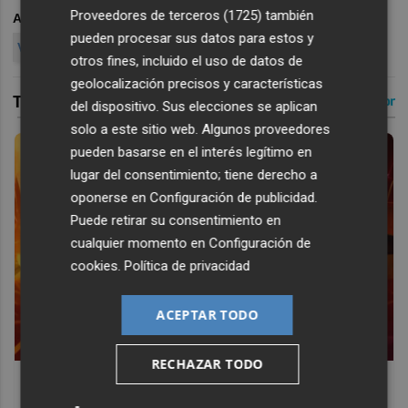
Proveedores de terceros (1725)
también
ARCHIVADO EN
FLORIDA UNIVERSITARIA
MASTER
pueden procesar sus datos para estos y
VIDEOJUEGOS
MUJERES
BECAS
VALENCIA
otros fines, incluido el uso de datos de
geolocalización precisos y características
del dispositivo. Sus elecciones se aplican
solo a este sitio web. Algunos proveedores
pueden basarse en el interés legítimo en
lugar del consentimiento; tiene derecho a
oponerse en
Configuración de publicidad
.
Puede retirar su consentimiento en
cualquier momento en
Configuración de
cookies
.
Política de privacidad
ACEPTAR TODO
RECHAZAR TODO
Corepunk MMORPG
Un verdadero MMORPG de la vieja escuela ¡Cómo los de