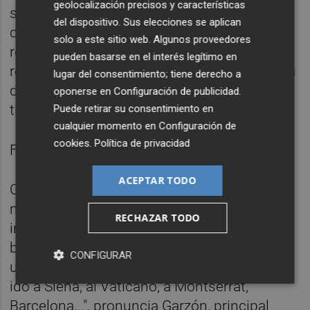
geolocalización precisos y características
saber nada sobre sus siguientes pasos en
del dispositivo. Sus elecciones se aplican
dirección a la muerte, excepto enigmáticas
solo a este sitio web. Algunos proveedores
referencias a principios del XVI, donde, en
pueden basarse en el interés legítimo en
reediciones de manuales de ajedrez como la
lugar del consentimiento; tiene derecho a
de Damiano, aparecen en portada y a doble
oponerse en
Configuración de publicidad
.
tinta homenajes crípticos a su legado.
Puede retirar su consentimiento en
cualquier momento en
Configuración de
cookies
.
Política de privacidad
Fin a la vida de Vicent.
ACEPTAR TODO
Con el paso de los siglos, y ante pequeñas
migas en el camino, una serie de espías
RECHAZAR TODO
indómitos de su memoria deciden ir a la
búsqueda del libro perdido en mitad del
CONFIGURAR
universo. "He invertido mucho tiempo. He
ido a Siena, al Vaticano, a Montserrat,
Barcelona...", pronuncia Garzón, principal