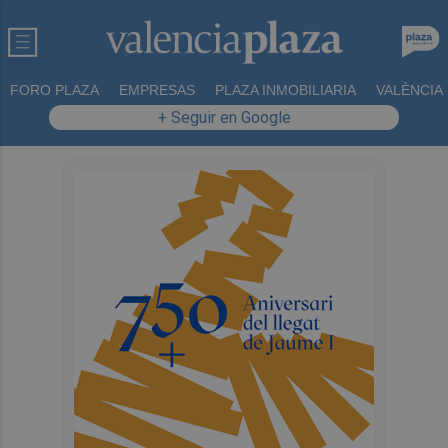
FORO PLAZA
EMPRESAS
PLAZA INMOBILIARIA
VALÈNCIA
+ Seguir en Google