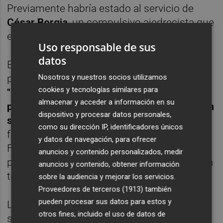
Previamente habría estado al servicio de
César Borgia
, un compulsivo ajedrecista que
entretenía con ello los cautiverios vaticanos.
Uso responsable de sus
datos
En el ducado de Ferrara el ajedrez pasaba
Nosotros y nuestros socios utilizamos
por ser una de las religiones capitales.
cookies y tecnologías similares para
"Lucrecia, se
cree, contrata a Vicent para
almacenar y acceder a información en su
perfeccionar su juego y poder competir con
dispositivo y procesar datos personales,
su cuñada",
sostiene Garzón. Sea como
como su dirección IP, identificadores únicos
fuere, la Lucrecia lasciva es bien acogida en
y datos de navegación, para ofrecer
Ferrara, el único lugar donde, en parte quizá
anuncios y contenido personalizados, medir
por sus aptitudes moviendo la reina, no se la
anuncios y contenido, obtener información
tratará de puta.
sobre la audiencia y mejorar los servicios.
Proveedores de terceros (1913)
también
pueden procesar sus datos para estos y
Lucrecia Borgia ha muerto. Vicent pierde a
otros fines, incluido el uso de datos de
su gran valedora y nunca más se vuelve a