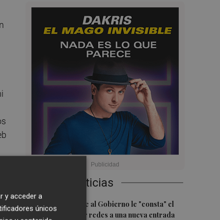
on
i
os
eb
Últimas Noticias
r y acceder a
1
Ceuta señala que al Gobierno le "consta" el
tificadores únicos
llamamiento por redes a una nueva entrada