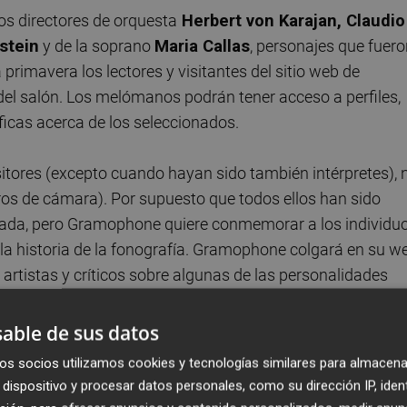
los directores de orquesta
Herbert von Karajan, Claudio
stein
y de la soprano
Maria Callas
, personajes que fuer
rimavera los lectores y visitantes del sitio web de
 salón. Los melómanos podrán tener acceso a perfiles,
icas acerca de los seleccionados.
tores (excepto cuando hayan sido también intérpretes), n
ros de cámara). Por supuesto que todos ellos han sido
rabada, pero Gramophone quiere conmemorar a los individu
la historia de la fonografía. Gramophone colgará en su w
 artistas y críticos sobre algunas de las personalidades
con Daniel Hope, que habló con el editor de la revista,
dos.
able de sus datos
os socios utilizamos cookies y tecnologías similares para almacena
dispositivo y procesar datos personales, como su dirección IP, iden
PHONE
CONCURSO
LISTA
MUSICOS
INTÉRPRETES