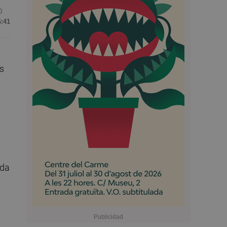
0
6:41
s
ada