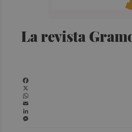
La revista Gramo
Facebook
X
WhatsApp
Email
LinkedIn
Messenger