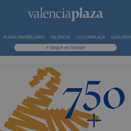
PLAZA INMOBILIARIA
VALÈNCIA
CULTURPLAZA
GUÍA HED
+ Seguir en Google