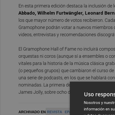
En esta primera edición destaca la inclusión de 
Abbado, Wilhelm Furtwängler, Leonard Bern
los que mayor número de votos recibieron. Cada p
Gramophone podrán votar a nuevos miembros del
videos, entrevistas y recomendaciones discográf
El Gramophone Hall of Fame no incluirá composi
orquestas ni coros (aunque sí a ensembles o co
vitales para la historia de la música clásica g
(o pequeños grupos) que cambiaron el curso de 
una serie de podcasts, en los que se hablará con
nominadas. La primera de estas entrevistas será 
James Jolly, sobre ocho de los artistas nomina
Uso respons
Nosotros y nuestr
información en su 
ARCHIVADO EN
REVISTA
EPAÑA
ALEMANIA
GRAMO