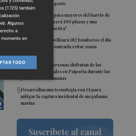
cios y contenido,
masiva el 15 de agosto
os (1725)
también
2
El futuro centro para mayores del barrio de
calización
Sant Antoni ofrecerá 100 plazas y una
 web. Algunos
"programación activa"
derecho a
ier momento en
3
El Consorcio movilizará 182 bomberos el día
del eclipse y recomienda evitar zonas
forestales
PTAR TODO
4
Más de 4.000 personas disfrutan de las
piscinas temporales en Paiporta durante las
primeras dos semanas
5
Desarrollan una tecnología con IA para
mitigar la captura incidental de megafauna
marina
Suscríbete al canal