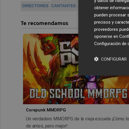
y datos de navega
DIRECTORES
CANTANTES
obtener informació
pueden procesar su
precisos y caracte
proveedores pueden
oponerse en
Confi
Configuración de 
CONFIGURAR
Corepunk MMORPG
Un verdadero MMORPG de la vieja escuela ¡Cómo l
de antes, pero mejor!