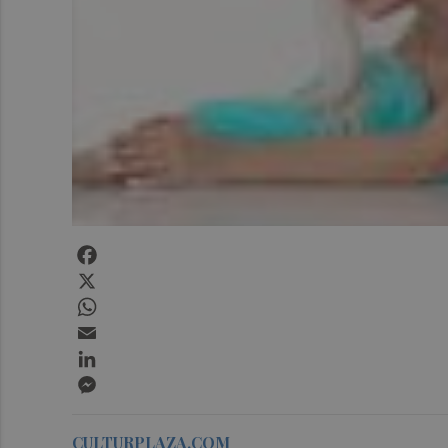
Facebook
X
WhatsApp
Email
LinkedIn
Messenger
CULTURPLAZA.COM