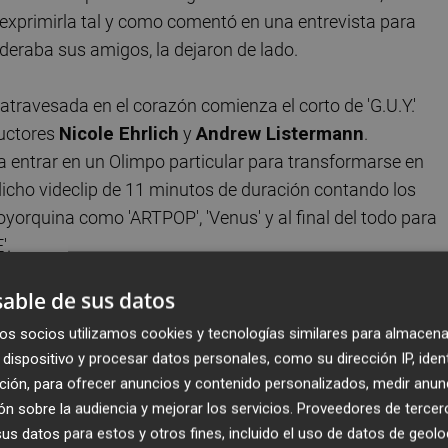
exprimirla tal y como comentó en una entrevista para
eraba sus amigos, la dejaron de lado.
atravesada en el corazón comienza el corto de 'G.U.Y.'
ductores
Nicole Ehrlich
y
Andrew Listermann
.
entrar en un Olimpo particular para transformarse en
icho videclip de 11 minutos de duración contando los
yorquina como 'ARTPOP', 'Venus' y al final del todo para
'.
able de sus datos
es, Gaga luciendo una melena rubia imposible como si de 
ase y un particular Zeus interpretado por
Andy Cohen
,
os socios utilizamos cookies y tecnologías similares para almacena
dispositivo y procesar datos personales, como su dirección IP, iden
ción, para ofrecer anuncios y contenido personalizados, medir anun
n sobre la audiencia y mejorar los servicios.
Proveedores de tercer
A A MICHAEL JACKSON
s datos para estos y otros fines, incluido el uso de datos de geolo