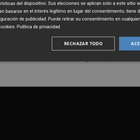
rísticas del dispositivo. Sus elecciones se aplican solo a este sitio
clip que tiene muchísimos planos y secuencias para
 basarse en el interés legítimo en lugar del consentimiento; tiene 
s. En él Lady Gaga consigue resucitar a, atención:
guración de publicidad
. Puede retirar su consentimiento en cualqu
tanto idolatra y del cual se ha gastado millones de dólare
cookies
.
Política de privacidad
ar su propio ejército de hombres perfectos. Piscinas, una
ografía olímpica y en definitiva un sello cien por cien La
RECHAZAR TODO
ACE
lip que seguramente no dejará indiferente a nadie. Está
 para dar que hablar por sus extravagancias y no por