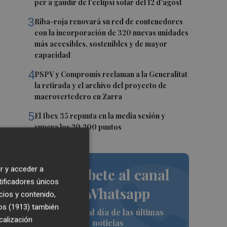
per a gaudir de l’eclipsi solar del 12 d’agost
3
Riba-roja renovará su red de contenedores
con la incorporación de 320 nuevas unidades
más accesibles, sostenibles y de mayor
capacidad
4
PSPV y Compromís reclaman a la Generalitat
la retirada y el archivo del proyecto de
macrovertedero en Zarra
5
El Ibex 35 repunta en la media sesión y
supera los 20.200 puntos
un
r y acceder a
Suscríbete al canal
tificadores únicos
de Whatsapp
cios y contenido,
os (1913)
también
Siempre al día de las últimas
calización
noticias