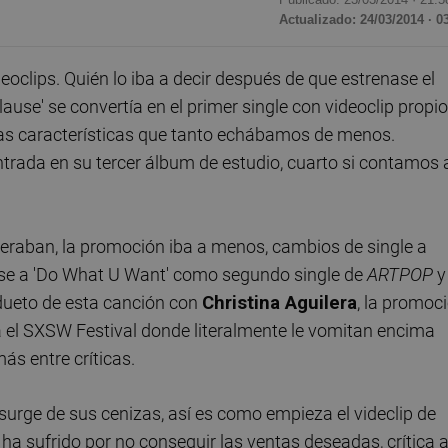
Actualizado: 24/03/2014 · 0
deoclips. Quién lo iba a decir después de que estrenase el
ause' se convertía en el primer single con videoclip propio
ias características que tanto echábamos de menos.
trada en su tercer álbum de estudio, cuarto si contamos 
peraban, la promoción iba a menos, cambios de single a
ese a 'Do What U Want' como segundo single de
ARTPOP
y
dueto de esta canción con
Christina Aguilera
, la promoc
 el SXSW Festival donde literalmente le vomitan encima
ás entre críticas.
surge de sus cenizas, así es como empieza el videclip de
 ha sufrido por no conseguir las ventas deseadas, crítica 