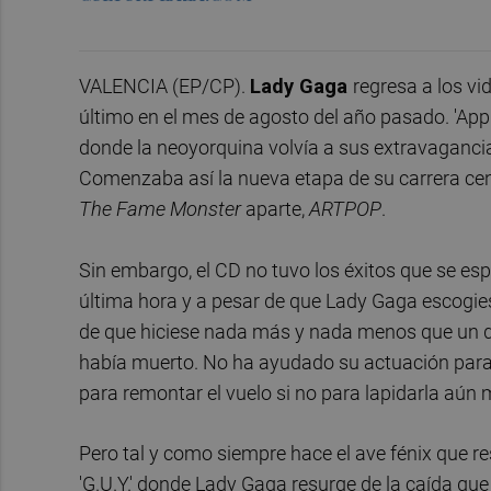
VALENCIA (EP/CP).
Lady Gaga
regresa a los vi
último en el mes de agosto del año pasado. 'Appl
donde la neoyorquina volvía a sus extravaganc
Comenzaba así la nueva etapa de su carrera cen
The Fame Monster
aparte,
ARTPOP
.
Sin embargo, el CD no tuvo los éxitos que se es
última hora y a pesar de que Lady Gaga escogi
de que hiciese nada más y nada menos que un 
había muerto. No ha ayudado su actuación para
para remontar el vuelo si no para lapidarla aún m
Pero tal y como siempre hace el ave fénix que re
'G.U.Y.' donde Lady Gaga resurge de la caída que