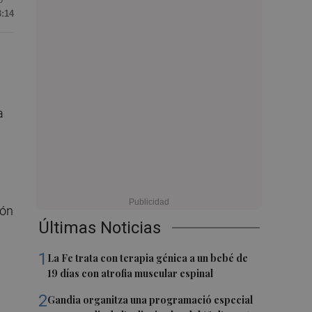
3:14
a
ión
Últimas Noticias
1
La Fe trata con terapia génica a un bebé de
19 días con atrofia muscular espinal
2
Gandia organitza una programació especial
a