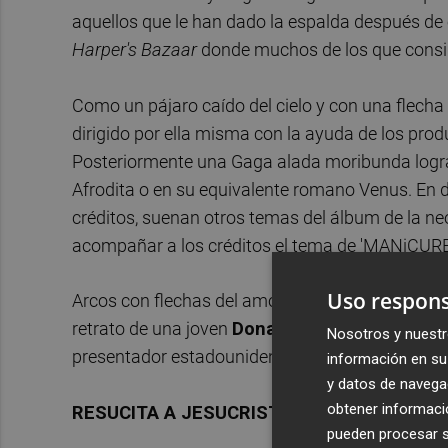
aquellos que le han dado la espalda después de 
Harper's Bazaar
donde muchos de los que consid
Como un pájaro caído del cielo y con una flecha 
dirigido por ella misma con la ayuda de los pro
Posteriormente una Gaga alada moribunda logra 
Afrodita o en su equivalente romano Venus. En d
créditos, suenan otros temas del álbum de la neo
acompañar a los créditos el tema de 'MANiCURE
Uso respons
Arcos con flechas del amor, modelitos imposibl
retrato de una joven
Donatella Versace
se trat
Nosotros y nuestr
presentador estadounidense.
información en su 
y datos de navega
obtener informació
RESUCITA A JESUCRISTO, GANDHI Y HAST
pueden procesar su