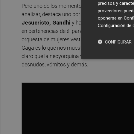
precisos y caracte
Pero uno de los momentos culmen de este video
proveedores pueden
analizar, destaca uno por encima de muchos otro
oponerse en
Confi
Jesucristo, Gandhi
y hasta el Rey del Pop que 
Configuración de 
en pertenencias de él para coger su sangre y cre
orquesta de mujeres vestidas de rosa, mucha icon
CONFIGURAR
Gaga es lo que nos muestra en este nuevo videoc
claro que la neoyorquina vuelve por todo lo alto
desnudos, vómitos y demás.