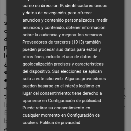
como su dirección IP, identificadores únicos
y datos de navegación, para ofrecer
-Durante las últimas semanas y en un
anuncios y contenido personalizados, medir
sentido que trasciende al cómico o a su
anuncios y contenido, obtener información
contexto profesional se ha hablado mucho
sobre la audiencia y mejorar los servicios.
del humor negro, de los límites, y es algo
Proveedores de terceros (1913)
también
presente en buena parte de lo que hacéis
pueden procesar sus datos para estos y
los que estáis este sábado en la Rambleta.
otros fines, incluido el uso de datos de
¿Qué papel juega Internet en estas
geolocalización precisos y características
expresiones y qué opinión te ha generado
del dispositivo. Sus elecciones se aplican
solo a este sitio web. Algunos proveedores
el 'caso Zapata'?
pueden basarse en el interés legítimo en
-Creo que cuando uno, profesionalmente, no
lugar del consentimiento; tiene derecho a
tiene jefe... acaba siendo más transgresor de
oponerse en
Configuración de publicidad
.
lo que es. No hay que rendir cuentas a nadie.
Puede retirar su consentimiento en
En mi caso, el límite es que nunca una
cualquier momento en
Configuración de
broma sea gratuita o de mal gusto. El límite
cookies
.
Política de privacidad
está justificado si hace gracia, pero sobre