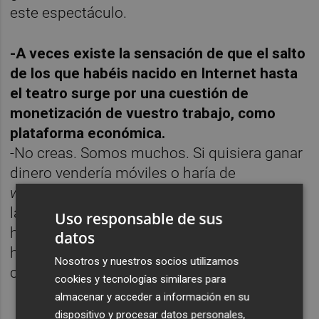
este espectáculo.
-A veces existe la sensación de que el salto
de los que habéis nacido en Internet hasta
el teatro surge por una cuestión de
monetización de vuestro trabajo, como
plataforma económica.
-No creas. Somos muchos. Si quisiera ganar
dinero vendería móviles o haría de
webcammer
sexy. Estamos sembrando,
labrando un futuro con lo que nos gusta
Uso responsable de sus
hacer. La idea es crear una forma de hacer
datos
humor que perdure y aprender por el
Nosotros y nuestros socios utilizamos
camino.
cookies y tecnologías similares para
almacenar y acceder a información en su
dispositivo y procesar datos personales,