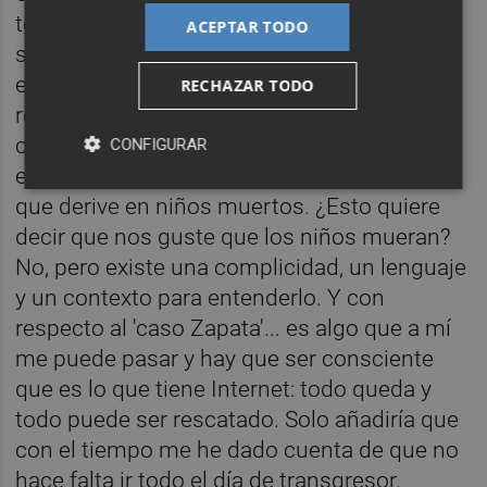
todo si, como explicó Ricky Gervais [uno de
ACEPTAR TODO
sus cómicos de referencia] en un monólogo
está claro quién es el emisor, quién es el
RECHAZAR TODO
receptor y lo que allí está sucediendo es
comedia. Gervais lo explicaba
CONFIGURAR
estupendamente: puedo hacer una broma
que derive en niños muertos. ¿Esto quiere
decir que nos guste que los niños mueran?
No, pero existe una complicidad, un lenguaje
y un contexto para entenderlo. Y con
respecto al 'caso Zapata'... es algo que a mí
me puede pasar y hay que ser consciente
que es lo que tiene Internet: todo queda y
todo puede ser rescatado. Solo añadiría que
con el tiempo me he dado cuenta de que no
hace falta ir todo el día de transgresor.