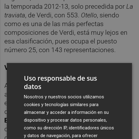
la temporada 2012-13, solo precedida por
La
traviata
, de Verdi, con 553.
Otello
, siendo
como es una de las más perfectas
composiciones de Verdi, está muy lejos en
esa clasificación, pues ocupa el puesto
número 25, con 143 representaciones.
VEJEZ Y JUVENTUD
Uso responsable de sus
Además Otello es la obra de un Verdi de 83
datos
años, que rompe su retiro a instancias del
Nosotros y nuestros socios utilizamos
editor
Giulio Ricordi
para musicar la tragedia
cookies y tecnologías similares para
de
Shakespeare
sobre libreto de
Arrigo
almacenar y acceder a información en su
Boito
. Carmen, por el contrario, es
dispositivo y procesar datos personales,
como su dirección IP, identificadores únicos
compuesta por un joven Bizet de 36 años
y datos de navegación, para ofrecer
que moriría muy poco después del estreno.