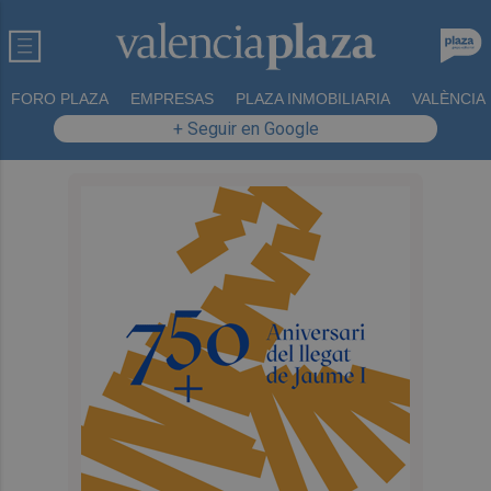
FORO PLAZA
EMPRESAS
PLAZA INMOBILIARIA
VALÈNCIA
+ Seguir en Google