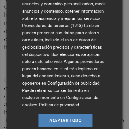
anuncios y contenido personalizados, medir
Otello incorpora la forma wagneriana de no
anuncios y contenido, obtener información
hacer interrupciones entre los números,
sobre la audiencia y mejorar los servicios.
mientras que Carmen se ajusta al esquema
Proveedores de terceros (1913)
también
de la opéra
comique francesa
, con números
pueden procesar sus datos para estos y
claramente diferenciados y diálogos
otros fines, incluido el uso de datos de
hablados.
geolocalización precisos y características
del dispositivo. Sus elecciones se aplican
solo a este sitio web. Algunos proveedores
pueden basarse en el interés legítimo en
lugar del consentimiento; tiene derecho a
La fortuna de estas dos obras fue también
oponerse en
Configuración de publicidad
.
contrapuesta. Mientras que el estreno de
Puede retirar su consentimiento en
Otello
en Milán en 1887 fue un éxito
cualquier momento en
Configuración de
apoteósico y el telón hubo de ser levantado
cookies
.
Política de privacidad
hasta veinte veces por los aplausos,
Carmen
fue acogida fríamente en 1875 por el público
ACEPTAR TODO
y la crítica parisinos. El tiempo ha invertido