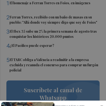
1
El homenaje a Ferran Torres en Foios, en imágenes
2
Ferran Torres, recibido con un baño de masas en su
pueblo: "Allá donde voy siempre digo que soy de Foios"
3
El Ibex 35 sube un 2% la primera semana de agosto tras
conquistar los históricos 20.000 puntos
4
¿El Pacífico puede esperar?
5
El TARC obliga a València a readmitir a la empresa
excluida y reanuda el concurso para comprar un furgón
policial
Suscríbete al canal de
Whatsapp
Siempre al día de las últimas noticias
Pasaportes que abren puertas