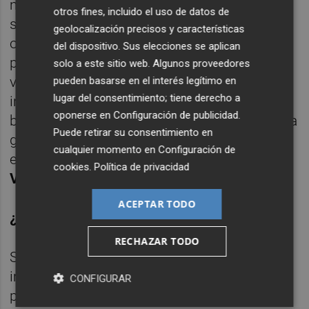
más fácil, empezar en salas pequeñas e ir
otros fines, incluido el uso de datos de
subiendo escalones poco a poco. Otra
geolocalización precisos y características
opción sería intentarlo en alguno de esos
del dispositivo. Sus elecciones se aplican
programas para talentos en la televisión. "La
solo a este sitio web. Algunos proveedores
verdad es que no tengo nada contra ellos e
pueden basarse en el interés legítimo en
lugar del consentimiento; tiene derecho a
incluso me gusta verlos. Pueden ser una
oponerse en
Configuración de publicidad
.
buena forma de darse a conocer para mucha
Puede retirar su consentimiento en
gente, lo
único es que mi forma de entender
cualquier momento en
Configuración de
esto no pasa por ahí", explica a
cookies
.
Política de privacidad
ValenciaPlaza.com
.
ACEPTAR TODO
¿Apuesta arriesgada?
RECHAZAR TODO
Se podría decir que un cantante que decide
imitar a otro tiene, en cierto modo, un ‘estilo
CONFIGURAR
personal' así que la etiqueta no dice mucho.