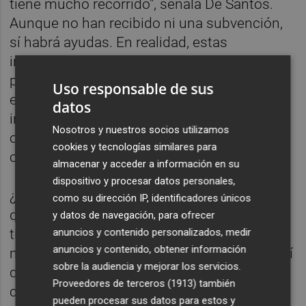
tiene mucho recorrido", señala De Santos.
Aunque no han recibido ni una subvención,
sí habrá ayudas. En realidad, estas
instituciones no tienen ninguna partida para
promocionar música como tal, pero es
Uso responsable de sus
evidente que, en el fondo, esto es una
datos
inversión en un producto y el objetivo es
Nosotros y nuestros socios utilizamos
obtener beneficios, así que al final sí
cookies y tecnologías similares para
consiguieron.
almacenar y acceder a información en su
dispositivo y procesar datos personales,
¿Vale la pena arriesgarse? Soledad no cree
como su dirección IP, identificadores únicos
que se esté arriesgando. "Hace mucho
y datos de navegación, para ofrecer
anuncios y contenido personalizados, medir
tiempo decidí que lo mío es la música y el
anuncios y contenido, obtener información
momento que me ha tocado vivir es este, así
sobre la audiencia y mejorar los servicios.
que tengo que intentarlo en estas
Proveedores de terceros (1913)
también
condiciones", explica. Su camino no es el
pueden procesar sus datos para estos y