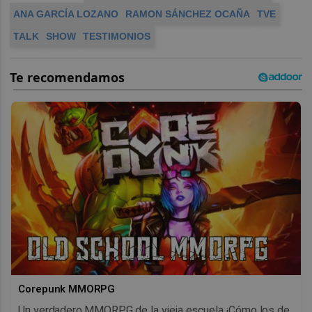
ANA GARCÍA LOZANO
RAMON SÁNCHEZ OCAÑA
TVE
TALK
SHOW
TESTIMONIOS
Corepunk MMORPG
Un verdadero MMORPG de la vieja escuela ¡Cómo los de