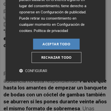
donde si una persona mayor baja a la calle y
lugar del consentimiento; tiene derecho a
pretende hablar con un viandante le hacen
oponerse en
Configuración de publicidad
.
una ruleta de Zidane de las de dar luego en
Puede retirar su consentimiento en
DVD con el Marca. Ya lo dijo Gemma Nierga:
cualquier momento en
Configuración de
cookies
.
Política de privacidad
"El telespectador se siente a gusto con
estos programas, ya que tiene la sensación
ACEPTAR TODO
de que estás con él en el salón de casa".
RECHAZAR TODO
CONFIGURAR
Pero en
Tenemos que hablar
, por ahora, la
audiencia no está respondiendo.
Parece que
hasta los amantes de empezar un banquete
de bodas con un cóctel de gambas también
se aburren si les pones durante veinte años
el mismo formato de sobremesa
. Unas