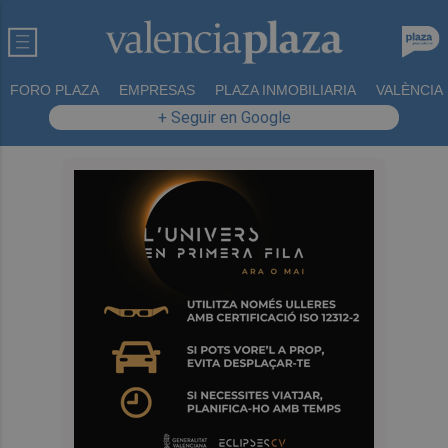
FORO PLAZA
EMPRESAS
PLAZA INMOBILIARIA
VALÈNCIA
+ Seguir en Google