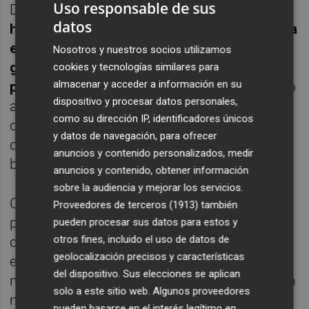
Uso responsable de sus
Dicen los expertos que
la televisión actual
datos
ha venido a sustituir al patio de vecinos, a la
esquina del pueblo donde se sentaban
Nosotros y nuestros socios utilizamos
grupos de jubilados y amas de casa a
cookies y tecnologías similares para
almacenar y acceder a información en su
parlamentar durante horas
, mirar con recelo
dispositivo y procesar datos personales,
a los extraños y emitir gritos característicos
como su dirección IP, identificadores únicos
destinados a los nietos o menores de edad
y datos de navegación, para ofrecer
que hacen que un barrio español sea un
anuncios y contenido personalizados, medir
barrio español.
anuncios y contenido, obtener información
sobre la audiencia y mejorar los servicios.
Como nuestra vida en sociedad se va
Proveedores de terceros (1913)
también
perdiendo por todos los males occidentales
pueden procesar sus datos para estos y
otros fines, incluido el uso de datos de
que a usted le apetezcan, pues estos
geolocalización precisos y características
espacios televisivos se convierten en el
del dispositivo. Sus elecciones se aplican
nuevo entorno social de estas personas, son
solo a este sitio web. Algunos proveedores
neocorralas. Sobre todo en las ciudades,
pueden basarse en el interés legítimo en