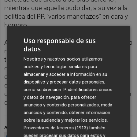
mientras que aquella pudo dar, a su vez a la
política del PP, "varios manotazos" en cara y
hombro.
Uso responsable de sus
A consecuencia del intercambio de golpes, la
datos
mujer estuvo hospitalizada seis días y otros
treinta quedó incapacitada para el desarrollo
Nosotros y nuestros socios utilizamos
cookies y tecnologías similares para
de sus ocupaciones habituales y le quedó
almacenar y acceder a información en su
como secuela una sordera total del oído
dispositivo y procesar datos personales,
derecho (cofosis), mientras que a Díaz le
como su dirección IP, identificadores únicos
diagnosticaron contusiones en la zona malar
y datos de navegación, para ofrecer
derecha y hombro derecho.
anuncios y contenido personalizados, medir
anuncios y contenido, obtener información
sobre la audiencia y mejorar los servicios.
ARCHIVADO EN
ELISA DÍAZ
JUICIO ORAL
AGRESIÓN
Proveedores de terceros (1913)
también
pueden procesar sus datos para estos y