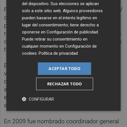
del dispositivo. Sus elecciones se aplican
Fabra ocupa el cargo de presidente del PPCV
solo a este sitio web. Algunos proveedores
desde julio del pasado año, cuando fue
pueden basarse en el interés legítimo en
propuesto por el hasta entonces presidente
lugar del consentimiento; tiene derecho a
oponerse en
Configuración de publicidad
.
regional del partido, Francisco Camps, quien
Puede retirar su consentimiento en
dimitió a raíz de la denominada 'causa de los
cualquier momento en
Configuración de
trajes' derivada del 'caso Gürtel'.
cookies
.
Política de privacidad
El recién reelegido líder de los 'populares'
ACEPTAR TODO
valencianos, de 47 años de edad, casado y
con dos hijos, es natural de Castellón y
RECHAZAR TODO
arquitecto ténico. Accedió como concejal en
el Ayuntamiento de Castellón en 1991 y fue
CONFIGURAR
alcalde entre los años 2005 y 2011.
En 2009 fue nombrado coordinador general