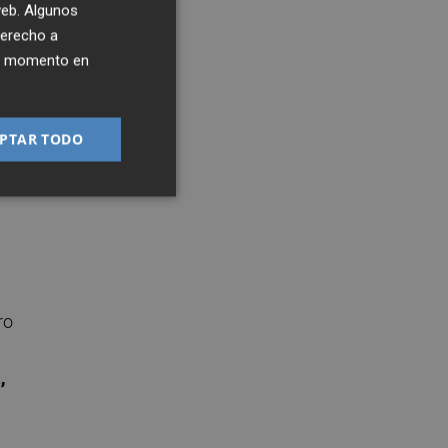
 web. Algunos
e
derecho a
ier momento en
voz
PTAR TODO
 en
ro
,