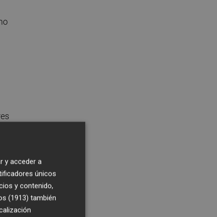
rno
res
r y acceder a
tificadores únicos
cios y contenido,
En
os (1913)
también
calización