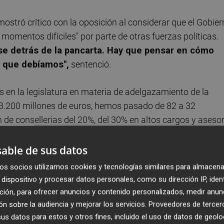
 mostró crítico con la oposición al considerar que el Gobie
momentos difíciles" por parte de otras fuerzas políticas.
rse detrás de la pancarta. Hay que pensar en cómo
o que debíamos",
sentenció.
s en la legislatura en materia de adelgazamiento de la
3.200 millones de euros, hemos pasado de 82 a 32
de consellerias del 20%, del 30% en altos cargos y aseso
crisis hemos cumplido con nuestro principal objetivo:
able de sus datos
os socios utilizamos cookies y tecnologías similares para almacena
dispositivo y procesar datos personales, como su dirección IP, iden
ción, para ofrecer anuncios y contenido personalizados, medir anun
us preocupaciones a lo largo de la legislatura: el empleo.
"
n sobre la audiencia y mejorar los servicios.
Proveedores de tercer
s en la Comunitat, ahora cada día se están creando
s datos para estos y otros fines, incluido el uso de datos de geolo