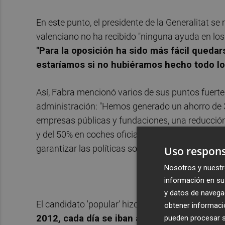
En este punto, el presidente de la Generalitat se
valenciano no ha recibido "ninguna ayuda en los 
"Para la oposición ha sido más fácil queda
estaríamos si no hubiéramos hecho todo l
Así, Fabra mencionó varios de sus puntos fuerte
administración: "Hemos generado un ahorro de 
empresas públicas y fundaciones, una reducción 
y del 50% en coches oficiales. Además, en plena 
garantizar las políticas sociales".
Uso respons
Nosotros y nuestr
información en su 
y datos de navega
El candidato 'popular' hizo hincapié en otra de s
obtener informació
2012, cada día se iban al paro 186 persona
pueden procesar su