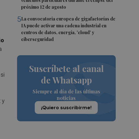
vehículos particulares durante el eclipse del
próximo 12 de agosto
5
La convocatoria europea de gigafactorías de
IA puede activar una cadena industrial en
centros de datos, energía, 'cloud' y
ciberseguridad
io
a
Suscríbete al canal
si
de Whatsapp
Siempre al día de las últimas
noticias
 y
¡Quiero suscribirme!