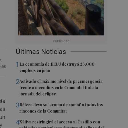
Últimas Noticias
5
1
La economía de EEUU destruyó 23.000
0:58
empleos en julio
2
Activado el máximo nivel de preemergencia
frente a incendios en la Comunitat toda la
jornada del eclipse
sta
3
Bétera lleva su ‘aroma de somni’ a todos los
las
rincones de la Comunitat
 un
4
Xàtiva restringirá el acceso al Castillo con
 y