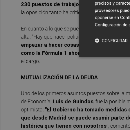
precisos y caracte
230 puestos de trabajo
. Esto solo ha sido po
proveedores pueden
la oposición tanto ha criticado", aseguró.
oponerse en
Confi
Configuración de 
En cuanto a lo que se puede esperar de Fabra en 
alta: "Hay que hacer políticas que consoliden es
CONFIGURAR
empezar a hacer cosas que en su día causa
como la Fórmula 1 ahora no la tienen"
, come
el cargo.
MUTUALIZACIÓN DE LA DEUDA
Uno de los primeros asuntos puestos sobre la mes
de Economía,
Luis de Guindos
, fue la posible
optimista:
"El Gobierno ha tomado medidas e
que desde Madrid se puede asumir parte de
histórica que tienen con nosotros"
, comentó