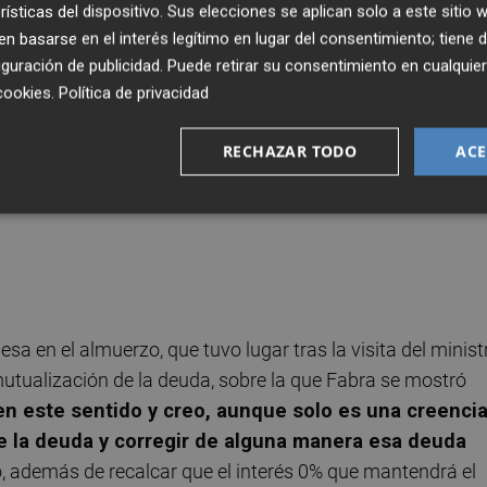
rísticas del dispositivo. Sus elecciones se aplican solo a este sitio
sible con las medidas adoptadas durante este tiempo y qu
 basarse en el interés legítimo en lugar del consentimiento; tiene 
guración de publicidad
. Puede retirar su consentimiento en cualqu
cookies
.
Política de privacidad
la próxima legislatura, el candidato del PP reflexionó en 
te crecimiento:
el objetivo es no volverse loco y no
RECHAZAR TODO
ACE
ron exceso de gasto: eventos que tuvieron cabida
ntó, desmarcándose de las políticas de sus predecesores
a en el almuerzo, que tuvo lugar tras la visita del minist
 mutualización de la deuda, sobre la que Fabra se mostró
n este sentido y creo, aunque solo es una creencia
 la deuda y corregir de alguna manera esa deuda
, además de recalcar que el interés 0% que mantendrá el