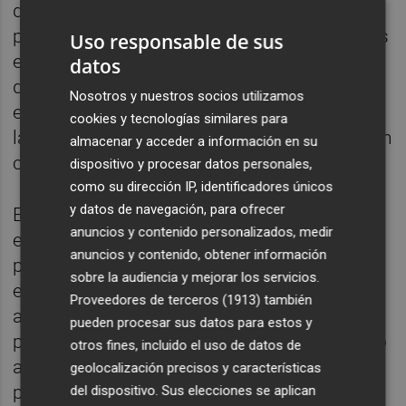
departamentos que se eliminaban, sin
perjuicio de que en determinados supuestos
Uso responsable de sus
excepcionales pudieran prevalecer criterios
datos
de experiencia --profesional y años de
Nosotros y nuestros socios utilizamos
experiencia en el Ivvsa-- y polivalencia para
cookies y tecnologías similares para
las áreas y puestos de trabajo que se querían
almacenar y acceder a información en su
conservar.
dispositivo y procesar datos personales,
como su dirección IP, identificadores únicos
y datos de navegación, para ofrecer
En base a ello, el juez estima probado en
anuncios y contenido personalizados, medir
este caso que no se respetó la prioridad de
anuncios y contenido, obtener información
permanencia de la demandante puesto que
sobre la audiencia y mejorar los servicios.
entiende que si la empresa quería mantener
Proveedores de terceros (1913)
también
a algún trabajador del departamento al que
pueden procesar sus datos para estos y
pertenecía y se extinguió, debería haber sido
otros fines, incluido el uso de datos de
a ella, al primar los criterios de experiencia y
geolocalización precisos y características
polivalencia.
del dispositivo. Sus elecciones se aplican