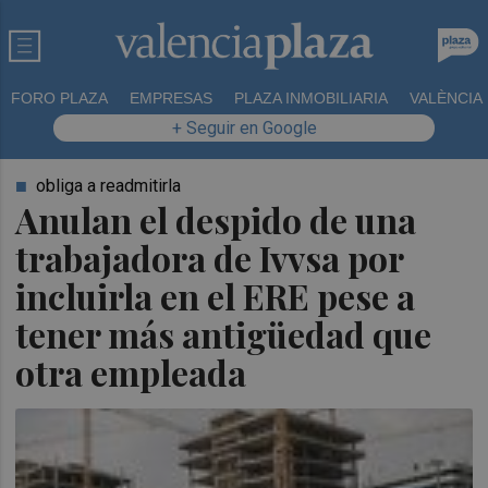
FORO PLAZA
EMPRESAS
PLAZA INMOBILIARIA
VALÈNCIA
+ Seguir en Google
obliga a readmitirla
Anulan el despido de una
trabajadora de Ivvsa por
incluirla en el ERE pese a
tener más antigüedad que
otra empleada