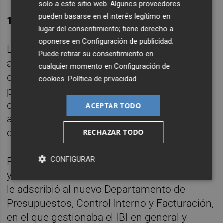
solo a este sitio web. Algunos proveedores
pueden basarse en el interés legítimo en
15 AÑOS MÁS
lugar del consentimiento; tiene derecho a
oponerse en
Configuración de publicidad
.
Las dos mujeres tenían categoría de oficial
Puede retirar su consentimiento en
administrativo, añade el juez, pero la
cualquier momento en
Configuración de
demandante tenía más experiencia
cookies
.
Política de privacidad
profesional --15 años más--. Por tanto, se
daba en ésta "una mayor experiencia y
ACEPTAR TODO
antigüedad acreditada en una gama mayor
de tareas administrativas".
RECHAZAR TODO
CONFIGURAR
Pese a ello, se le extinguió la relación laboral
y se mantuvo a la codemandada, a la cual se
le adscribió al nuevo Departamento de
Presupuestos, Control Interno y Facturación,
en el que gestionaba el IBI en general y