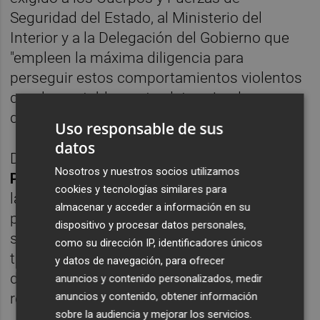
Seguridad del Estado, al Ministerio del
Interior y a la Delegación del Gobierno que
"empleen la máxima diligencia para
perseguir estos comportamientos violentos
que, lamentablemente, determinadas
declaraciones del PP están dando aliento".
Uso responsable de sus
datos
Desde el PSPV, su secretario general,
Ximo
Nosotros y nuestros socios utilizamos
Puig
, ha emitido un comunicado en el que
cookies y tecnologías similares para
lamenta este "absurdo e irracional acto,
almacenar y acceder a información en su
propio de extremistas" y ha asegurado que
dispositivo y procesar datos personales,
se ha puesto en contacto con Ferrer para
como su dirección IP, identificadores únicos
trasladarle todo su apoyo. Asimismo, el
y datos de navegación, para ofrecer
dirigente socialista ha defendido "el trabajo
anuncios y contenido personalizados, medir
anuncios y contenido, obtener información
realizado por la AVL a favor del valenciano".
sobre la audiencia y mejorar los servicios.