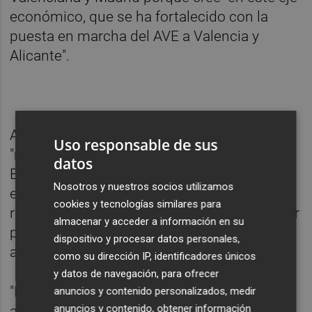
económico, que se ha fortalecido con la
puesta en marcha del AVE a Valencia y
Alicante".
Antonio Beteta ha asegurado que existe una
Uso responsable de sus
"magnífica relación" entre el Gobierno de
datos
España y la Generalitat Valenciana enfocada
Nosotros y nuestros socios utilizamos
en "la lucha contra el déficit público" y ha
cookies y tecnologías similares para
reconocido el "esfuerzo" que se ha hecho por
almacenar y acceder a información en su
parte de la administración autonómica
dispositivo y procesar datos personales,
alenciana en los últimos años.
como su dirección IP, identificadores únicos
y datos de navegación, para ofrecer
"En 2011 el déficit era de un 6,6 por ciento y
anuncios y contenido personalizados, medir
anuncios y contenido, obtener información
ahora la Comunidad está en un 1,8 por