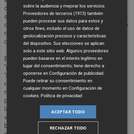
sobre la audiencia y mejorar los servicios.
ciento", ha puntualizado. Por ello, el
Proveedores de terceros (1913)
también
secretario de Estado ha destacado el trabajo
pueden procesar sus datos para estos y
de la Administración valenciana y ha querido
otros fines, incluido el uso de datos de
reiterar su "apoyo" para que siga en este
geolocalización precisos y características
camino.
del dispositivo. Sus elecciones se aplican
solo a este sitio web. Algunos proveedores
En concreto, ha marcado como objetivo
pueden basarse en el interés legítimo en
lugar del consentimiento; tiene derecho a
"prioritario" de trabajo en la Comunitat
oponerse en
Configuración de publicidad
.
"seguir avanzando en la liquidez y en la
Puede retirar su consentimiento en
reestructuración de la deuda de forma que
cualquier momento en
Configuración de
no impacte en sus gastos". También ha
cookies
.
Política de privacidad
puesto en valor el incremento de afiliados a
la Seguridad Social en la autonomía
ACEPTAR TODO
valenciana, la reducción del desempleo, la
bajada de empresas y entes públicos, la
RECHAZAR TODO