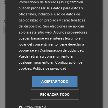
de Berlín".
Proveedores de terceros (1913)
también
pueden procesar sus datos para estos y
otros fines, incluido el uso de datos de
geolocalización precisos y características
ARCHIVADO EN
ISABEL BONIG
ALBERTO FABRA
CATALA
del dispositivo. Sus elecciones se aplican
BONIG CATALA
BONIG PORTAVOZ
solo a este sitio web. Algunos proveedores
pueden basarse en el interés legítimo en
lugar del consentimiento; tiene derecho a
oponerse en
Configuración de publicidad
.
Puede retirar su consentimiento en
cualquier momento en
Configuración de
cookies
.
Política de privacidad
ACEPTAR TODO
RECHAZAR TODO
CONFIGURAR