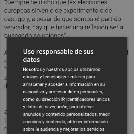
"Siempre he dicho que las elecciones
europeas sirven o de experimento o de
castigo y, a pesar de que somos el partido
vencedor, hay que hacer una reflexión seria
buscando soluciones".
Uso responsable de sus
Al respecto, ha abogado por no basar todo el
datos
discurso en la economía, que es
"fundamental" pero también "fría", y ha
Nosotros y nuestros socios utilizamos
cookies y tecnologías similares para
animado a "construir un nuevo mensaje que
almacenar y acceder a información en su
ilusione a los ciudadanos".
dispositivo y procesar datos personales,
como su dirección IP, identificadores únicos
Todo ello, ha continuado, frente a "a la
y datos de navegación, para ofrecer
amalgama de izquierdas", que, a su parecer,
anuncios y contenido personalizados, medir
tiene en ocasiones planteamientos que
anuncios y contenido, obtener información
recuerdan a épocas pasadas "como el Muro
sobre la audiencia y mejorar los servicios.