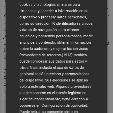
los dos suplentes, junto a las extensas
cookies y tecnologías similares para
presentaciones de los informes preliminares
almacenar y acceder a información en su
y a las declaraciones de más de cuatro horas
dispositivo y procesar datos personales,
de los dos acusados, han obligado a
como su dirección IP, identificadores únicos
posponer sus intervenciones hasta este
y datos de navegación, para ofrecer
jueves, día en que también esta previsto que
anuncios y contenido personalizados, medir
declare otro de los presuntos cabecillas de la
anuncios y contenido, obtener información
sobre la audiencia y mejorar los servicios.
trama, Álvaro Pérez, conocido como 'El
Proveedores de terceros (1913)
también
Bigotes'.
pueden procesar sus datos para estos y
otros fines, incluido el uso de datos de
Campos ha sido el primero en llegar al
geolocalización precisos y características
Palacio de Justicia de Valencia, sobre las
del dispositivo. Sus elecciones se aplican
8.20 horas, y lo ha hecho andando y sin
solo a este sitio web. Algunos proveedores
prestar declaración a los medios de
pueden basarse en el interés legítimo en
comunicación.
lugar del consentimiento; tiene derecho a
oponerse en
Configuración de publicidad
.
Puede retirar su consentimiento en