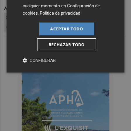
cualquier momento en
Configuración de
ARCHIVADO EN
GÜRTEL
TRAJES
CLIMENT
CAMPS
cookies
.
Política de privacidad
COSTA
BIGOTES
EMARSA
MONFORTE
BRUGAL
CASTEDO
BELLVER
BARBERÁ
ACEPTAR TODO
RECHAZAR TODO
CONFIGURAR