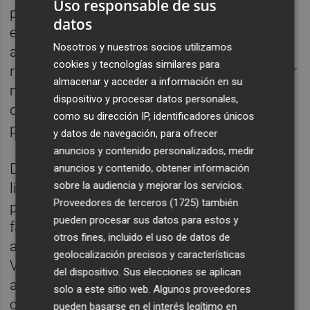
Uso responsable de sus
persecución brutal". "Estos momentos son
datos
excepcionales. Si tienen conciencia estarán
Nosotros y nuestros socios utilizamos
ahora con remordimientos, pero ni tengo
cookies y tecnologías similares para
rencor ni quiero pensar en ello. Quiero seguir
almacenar y acceder a información en su
mirando hacia delante", ha explicado en
dispositivo y procesar datos personales,
declaraciones a ABC Punto Radio, recogidas
como su dirección IP, identificadores únicos
por Europa Press.
y datos de navegación, para ofrecer
anuncios y contenido personalizados, medir
De esta forma le ha agradecido "a la España
anuncios y contenido, obtener información
sobre la audiencia y mejorar los servicios.
limpia", así como a sus compañeros, al
Proveedores de terceros (1725)
también
presidente del partido, a sus amigos y
pueden procesar sus datos para estos y
familiares y a los valencianos, que volvieron
otros fines, incluido el uso de datos de
a elegirle como presidente de la Generalitat
geolocalización precisos y características
Valenciana en las pasadas elecciones
del dispositivo. Sus elecciones se aplican
autonómicas de mayo, que siempre hayan
solo a este sitio web. Algunos proveedores
creído en él.
pueden basarse en el interés legítimo en