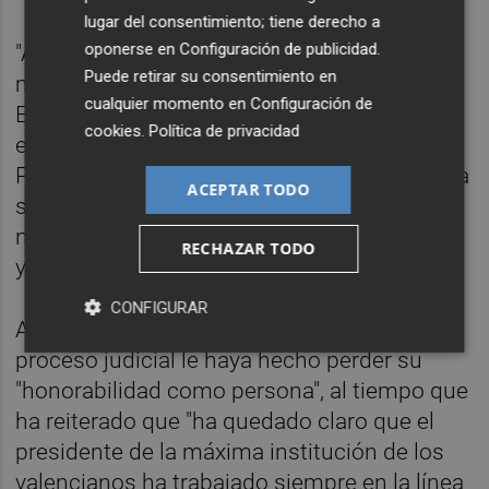
lugar del consentimiento; tiene derecho a
oponerse en
Configuración de publicidad
.
"Agradecerles a todos los que han creído en
Puede retirar su consentimiento en
mí y a todos los que han defendido la
cualquier momento en
Configuración de
España limpia" ha apuntado en una
cookies
.
Política de privacidad
entrevista en la Cope, recogida por Europa
Press, en la que también ha defendido que la
ACEPTAR TODO
sentencia demuestra que nunca ha hecho
nada más que "trabajar por los valencianos"
RECHAZAR TODO
y por el PP.
CONFIGURAR
Asimismo, ha señalado que no cree que el
proceso judicial le haya hecho perder su
"honorabilidad como persona", al tiempo que
ha reiterado que "ha quedado claro que el
presidente de la máxima institución de los
valencianos ha trabajado siempre en la línea