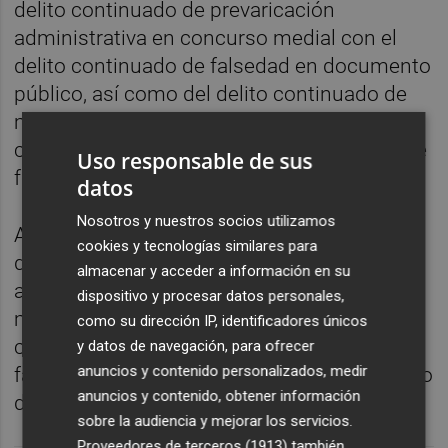
delito continuado de prevaricación
administrativa en concurso medial con el
delito continuado de falsedad en documento
público, así como del delito continuado de
malversación de caudales públicos en
concurso medial con el delito continuado de
Uso responsable de sus
falsedad en documento mercantil.
datos
Nosotros y nuestros socios utilizamos
Así mismo, acusa a Esteban Cuesta por un
cookies y tecnologías similares para
delito continuado de prevaricación
almacenar y acceder a información en su
administrativa, un delito continuado de
dispositivo y procesar datos personales,
malversación de caudales públicos en
como su dirección IP, identificadores únicos
concurso con el delito continuado de
y datos de navegación, para ofrecer
anuncios y contenido personalizados, medir
falsedad en documento mercantil, y un delito
anuncios y contenido, obtener información
de cohecho.
sobre la audiencia y mejorar los servicios.
Proveedores de terceros (1913)
también