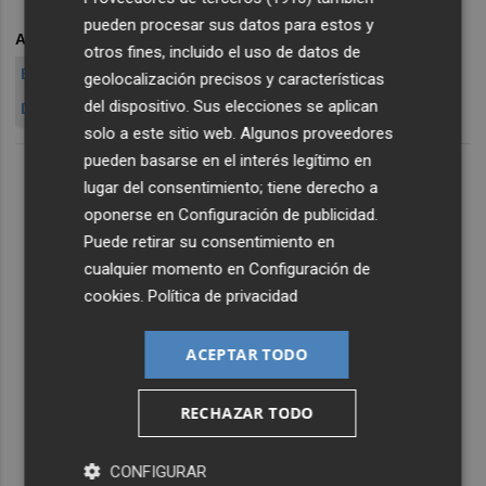
pueden procesar sus datos para estos y
ARCHIVADO EN
EMARSA
MORENILLA
CRESPO
otros fines, incluido el uso de datos de
BERNÁCER
ESTEBAN CUESTA
LOTERÍA
PINEDO
geolocalización precisos y características
del dispositivo. Sus elecciones se aplican
DEPURADORA
AGUJERO
SAQUEO
solo a este sitio web. Algunos proveedores
pueden basarse en el interés legítimo en
lugar del consentimiento; tiene derecho a
oponerse en
Configuración de publicidad
.
Puede retirar su consentimiento en
cualquier momento en
Configuración de
cookies
.
Política de privacidad
ACEPTAR TODO
RECHAZAR TODO
CONFIGURAR