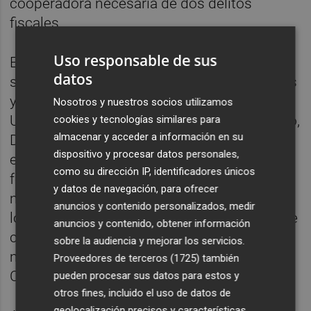
cooperadora necesaria de dos delitos
fiscales.
Uso responsable de sus
En concreto, las penas más elevadas que
datos
solicita el Ministerio Público son los 19 años
y medio de cárcel que reclama para
Nosotros y nuestros socios utilizamos
Urdangarin, y los 16 y medio para su exsocio,
cookies y tecnologías similares para
almacenar y acceder a información en su
Diego Torres, por urdir y liderar una trama
dispositivo y procesar datos personales,
empresarial con la que lograron acceder de
como su dirección IP, identificadores únicos
forma "directa e inmediata" a los fondos
y datos de navegación, para ofrecer
manejados por las Administraciones, eludir
anuncios y contenido personalizados, medir
los requisitos exigidos por las normativas de
anuncios y contenido, obtener información
contratación pública y desviar así hasta 6,2
sobre la audiencia y mejorar los servicios.
millones de euros de las arcas de Baleares,
Proveedores de terceros (1725)
también
Comunidad Valenciana y Madrid.
pueden procesar sus datos para estos y
otros fines, incluido el uso de datos de
geolocalización precisos y características