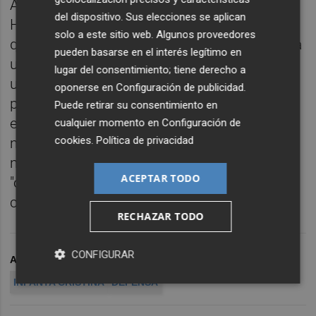
A lo largo de 673 páginas, el fiscal Pedro
del dispositivo. Sus elecciones se aplican
Horrach desgrana los mecanismos con los
solo a este sitio web. Algunos proveedores
que Urdangarin y Torres pusieron en marcha
pueden basarse en el interés legítimo en
una estructura "hueca de contenido real" y
lugar del consentimiento; tiene derecho a
urdieron "una maraña de facturación ficticia"
oponerse en
Configuración de publicidad
.
para apoderarse del dinero público. Y para
Puede retirar su consentimiento en
ello utilizaron el Instituto Nóos, al que
cualquier momento en
Configuración de
cookies
.
Política de privacidad
manejaron "a su antojo" junto a otras
mercantiles de su propiedad para que
ACEPTAR TODO
"operasen al servicio de sus intereses
comerciales".
RECHAZAR TODO
CONFIGURAR
ARCHIVADO EN
JUEZ CASTRO
ACUSADOS
INFANTA CRISTINA
DEFENSA