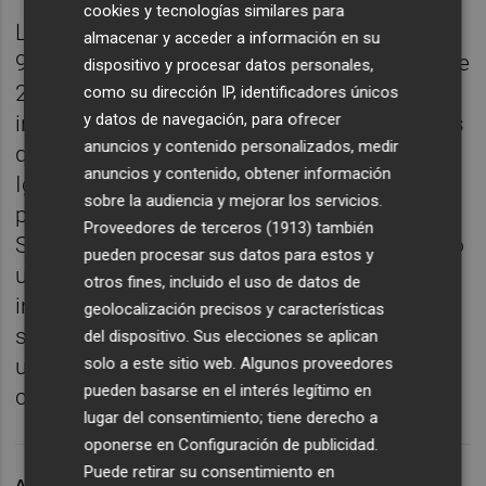
cookies y tecnologías similares para
Las licitaciones de obra se han reducido un
almacenar y acceder a información en su
92% entre marzo de 2011 y el mismo mes de
dispositivo y procesar datos personales,
2012. En el caso de las relacionadas con
como su dirección IP, identificadores únicos
y datos de navegación, para ofrecer
ingeniería, la caída ha sido del 93%, mientras
anuncios y contenido personalizados, medir
que en vivienda la reducción alcanza el 91%.
anuncios y contenido, obtener información
Igualmente, los visados de entrega han
sobre la audiencia y mejorar los servicios.
pasado de 547 obras a 215, un 60% menos.
Proveedores de terceros (1913)
también
Sin embargo, los precios han experimentado
pueden procesar sus datos para estos y
un descenso del 8%, aunque en los
otros fines, incluido el uso de datos de
inmuebles de menos de dos años han
geolocalización precisos y características
sufrido una reducción del 12%, pasando de
del dispositivo. Sus elecciones se aplican
solo a este sitio web. Algunos proveedores
un precio medio de 1.600 euros el metro
pueden basarse en el interés legítimo en
cuadrado a 1.400 euros.
lugar del consentimiento; tiene derecho a
oponerse en
Configuración de publicidad
.
Puede retirar su consentimiento en
ARCHIVADO EN
DURÁ
PRESIDENTE
FEVEC
CECCOVA