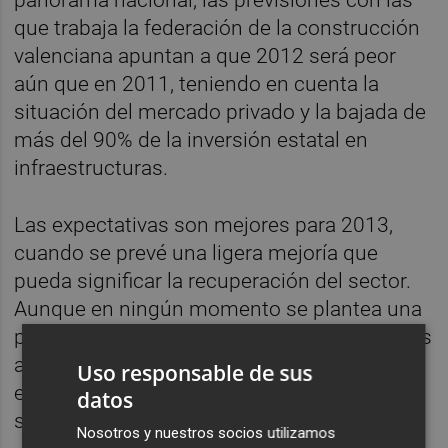
panorama nacional, las previsiones con las
que trabaja la federación de la construcción
valenciana apuntan a que 2012 será peor
aún que en 2011, teniendo en cuenta la
situación del mercado privado y la bajada de
más del 90% de la inversión estatal en
infraestructuras.
Las expectativas son mejores para 2013,
cuando se prevé una ligera mejoría que
pueda significar la recuperación del sector.
Aunque en ningún momento se plantea una
pronta recuperación de los niveles anteriores
a la crisis, la esperanza es lograr una
Uso responsable de sus
estabilidad que permita alejar los
datos
sobresaltos de las últimas fechas.
Nosotros y nuestros socios utilizamos