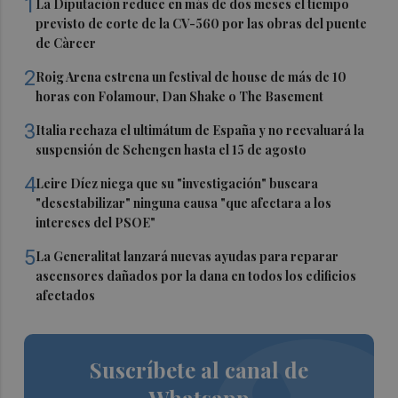
1
La Diputación reduce en más de dos meses el tiempo
previsto de corte de la CV-560 por las obras del puente
de Càrcer
2
Roig Arena estrena un festival de house de más de 10
horas con Folamour, Dan Shake o The Basement
3
Italia rechaza el ultimátum de España y no reevaluará la
suspensión de Schengen hasta el 15 de agosto
4
Leire Díez niega que su "investigación" buscara
"desestabilizar" ninguna causa "que afectara a los
intereses del PSOE"
5
La Generalitat lanzará nuevas ayudas para reparar
ascensores dañados por la dana en todos los edificios
afectados
Suscríbete al canal de
Whatsapp