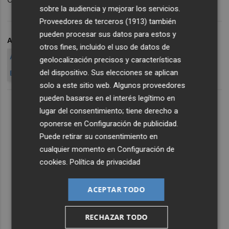
sobre la audiencia y mejorar los servicios.
Proveedores de terceros (1913)
también
pueden procesar sus datos para estos y
ARCHIVADO EN
FABRA
DENUNCIA
CORRUPCION
otros fines, incluido el uso de datos de
ASOCIACIÓN
ULTRA
MANOS LIMPIAS
geolocalización precisos y características
del dispositivo. Sus elecciones se aplican
ENRIQUE SORIANO
ENRIQUE SORIANO TAPI
solo a este sitio web. Algunos proveedores
pueden basarse en el interés legítimo en
lugar del consentimiento; tiene derecho a
oponerse en
Configuración de publicidad
.
Puede retirar su consentimiento en
cualquier momento en
Configuración de
cookies
.
Política de privacidad
ACEPTAR TODO
RECHAZAR TODO