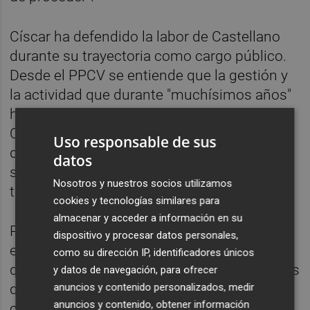
Císcar ha defendido la labor de Castellano
durante su trayectoria como cargo público.
Desde el PPCV se entiende que la gestión y
la actividad que durante "muchísimos años"
ha desarrollado el conseller Serafín
Castellano en distintas consellerias y en
Uso responsable de sus
distintos ámbitos de la Administración, "ha
datos
sido una gestión además de eficaz,
Nosotros y nuestros socios utilizamos
totalmente honrada y adecuada a la ley".
cookies y tecnologías similares para
almacenar y acceder a información en su
Por este motivo, Císcar ha manifestado que
dispositivo y procesar datos personales,
esto es lo que permite decir desde le PPCV
como su dirección IP, identificadores únicos
que "no va a prosperar este tipo de iniciativas
y datos de navegación, para ofrecer
anuncios y contenido personalizados, medir
que tienen una intencionalidad política
anuncios y contenido, obtener información
clarísima", ha reiterado.