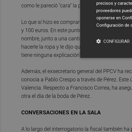
precisos y caracte
como le pareció "cara" la prenda, no volvió a ha
proveedores pueden
oponerse en
Confi
Lo que sí hizo es comprar una corbata y unos va
Configuración de 
y 100 euros. En este punto, preguntado por el mo
nombre, junto a una cantidad de 4.925 euros, ha 
CONFIGURAR
hacerle la ropa y le dijo que las medidas descri
tiene ninguna explicación" sobre que le remitie
Además, el exsecretario general del PPCV ha reco
conocía a Pablo Crespo a través de Pérez. Este 
Valencia. Respecto a Francisco Correa, ha asegur
otra el día de la boda de Pérez.
CONVERSACIONES EN LA SALA
A lo largo del interrogatorio la fiscal también 