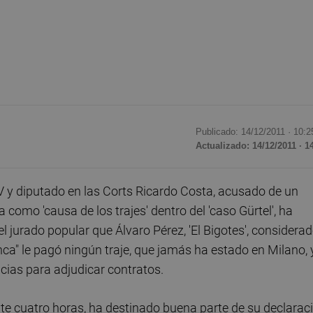
Publicado: 14/12/2011 ·
10:2
Actualizado: 14/12/2011 · 1
V y diputado en las Corts Ricardo Costa, acusado de un
como 'causa de los trajes' dentro del 'caso Gürtel', ha
l jurado popular que Álvaro Pérez, 'El Bigotes', considera
nca" le pagó ningún traje, que jamás ha estado en Milano, 
ias para adjudicar contratos.
te cuatro horas, ha destinado buena parte de su declarac