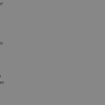
r'
lo
n
a
 en