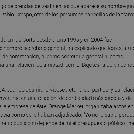
argo de prendas de vestir en las que aparece su nombre ju
 Pablo Crespo, otro de los presuntos cabecillas de la tram
tado en las Corts desde el año 1995 y en 2004 fue
le nombró secretario general, ha explicado que los estatut
 de contratación, ni como secretario general ni como
a una relación "de amistad" con 'El Bigotes', a quien cono
4, cuando asumió la vicesecretaria del partido, y su relac
onvertirse en una relación "de cordialidad más directa y de
e la empresa de éste, Orange Market, organizaba actos en
nocía cómo se le habían adjudicado. "Yo no lo sabía porqu
onario público ni depende de mí el presupuesto público", h