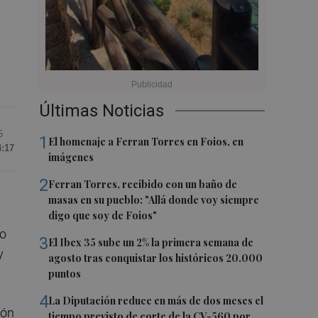
Últimas Noticias
5
1
El homenaje a Ferran Torres en Foios, en
4:17
imágenes
2
Ferran Torres, recibido con un baño de
masas en su pueblo: "Allá donde voy siempre
digo que soy de Foios"
do
3
El Ibex 35 sube un 2% la primera semana de
y
agosto tras conquistar los históricos 20.000
puntos
4
La Diputación reduce en más de dos meses el
ión
tiempo previsto de corte de la CV-560 por