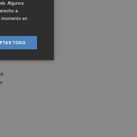
 web. Algunos
derecho a
ier momento en
80
PTAR TODO
o
ue
en