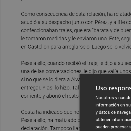
Como consecuencia de esta relación, ha relatad
acudió a su despacho junto con Pérez, y allí le 
confeccionaban trajes, que era "barata y de buena 
le tomaron medidas y le enviaron uno. Éste, segú
en Castellón para arreglárselo. Luego se lo volvi
Pese a ello, cuando recibió el traje, le dijo a su s
una de las conversaciones, le dijo que valía unos
si no que se lo diera a Álvaro Pérez porque había 
Uso respons
entregar. Y así lo hizo. Tal y como ha explicado,
corriente y abonó el resto con dinero que tenía en
Nosotros y nuestr
información en su 
Costa ha indicado que no pidió ningún recibo del 
y datos de navega
obtener informació
Pese a ello, ha matizado que no la volvió a reque
pueden procesar su
declaración. Tampoco llamó al sastre para compr