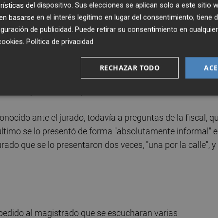
rísticas del dispositivo. Sus elecciones se aplican solo a este sitio
cerse ninguna más, ha añadido.
 basarse en el interés legítimo en lugar del consentimiento; tiene 
guración de publicidad
. Puede retirar su consentimiento en cualqu
queros en la tienda Forever Young que le costaron entre 
cookies
.
Política de privacidad
tivo por el que hay hojas de encargo en las que figura su
señalado que éstas se las llevó a la persona que solía
RECHAZAR TODO
ACE
tas no correspondían a las suyas. También ha dicho que "n
ran a Crespo tickets de prendas con su nombre.
nocido ante el jurado, todavía a preguntas de la fiscal, q
último se lo presentó de forma "absolutamente informal" 
ado que se lo presentaron dos veces, "una por la calle", y
ha pedido al magistrado que se escucharan varias