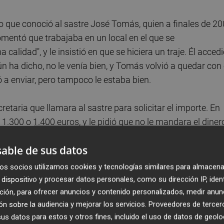
o que conoció al sastre José Tomás, quien a finales de 2
comentó que trabajaba en un local en el que se
calidad", y le insistió en que se hiciera un traje. Él accedi
n ha dicho, no le venía bien, y Tomás volvió a quedar con 
ó a enviar, pero tampoco le estaba bien.
ecretaria que llamara al sastre para solicitar el importe. En
 1.300 o 1.400 euros, y le pidió que no le mandara el diner
hablado con él e iba a ir a Madrid, con lo que se lo podía
able de sus datos
 autorizó a su secretaria para sacar 1.000 euros de su cue
 efectivo. "Y ahí acabó todo", ha dicho.
os socios utilizamos cookies y tecnologías similares para almacena
dispositivo y procesar datos personales, como su dirección IP, iden
traje, aunque sí una factura que nunca le llegaron a envia
ción, para ofrecer anuncios y contenido personalizados, medir anun
n sobre la audiencia y mejorar los servicios.
Proveedores de tercer
rir porque no le servía para desgravarse ni para su
s datos para estos y otros fines, incluido el uso de datos de geolo
obar que Pérez le había realizado el pago del traje. Lueg