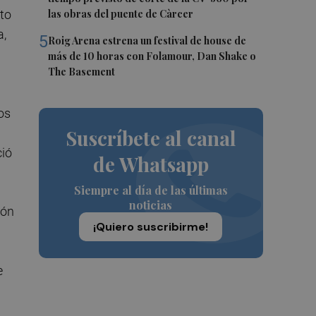
las obras del puente de Càrcer
nto
a,
5
Roig Arena estrena un festival de house de
más de 10 horas con Folamour, Dan Shake o
The Basement
os
Suscríbete al canal
ció
de Whatsapp
Siempre al día de las últimas
noticias
ión
¡Quiero suscribirme!
e
a