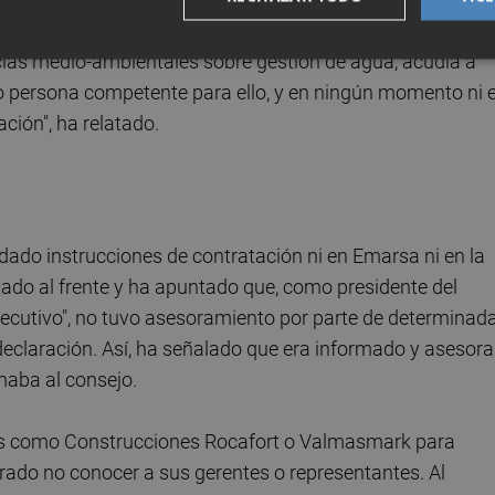
 contactos con el Emshi, con la Generalitat, estaba en el
ias medio-ambientales sobre gestión de agua, acudía a
o persona competente para ello, y en ningún momento ni 
ción", ha relatado.
ado instrucciones de contratación ni en Emarsa ni en la
stado al frente y ha apuntado que, como presidente del
jecutivo", no tuvo asesoramiento por parte de determinad
declaración. Así, ha señalado que era informado y asesor
rmaba al consejo.
sas como Construcciones Rocafort o Valmasmark para
ado no conocer a sus gerentes o representantes. Al