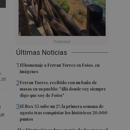
Últimas Noticias
1
El homenaje a Ferran Torres en Foios, en
imágenes
5
1:25
2
Ferran Torres, recibido con un baño de
masas en su pueblo: "Allá donde voy siempre
digo que soy de Foios"
3
a
El Ibex 35 sube un 2% la primera semana de
agosto tras conquistar los históricos 20.000
ue
puntos