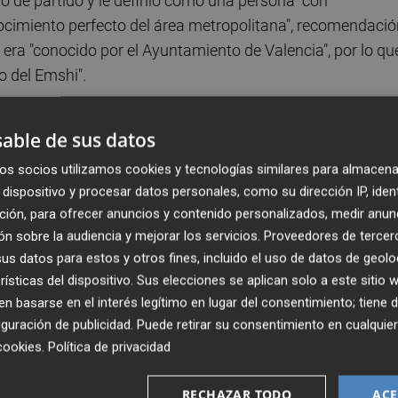
cto de partido y le definió como una persona "con
ocimiento perfecto del área metropolitana", recomendació
 era "conocido por el Ayuntamiento de Valencia", por lo qu
o del Emshi".
ncidió con García Antón, que le preguntó por cómo iba la
able de sus datos
 instó a contratar a otro directivo porque la situación no
os socios utilizamos cookies y tecnologías similares para almacena
o propusiera y, si no salía por unanimidad, tenían la opción
dispositivo y procesar datos personales, como su dirección IP, iden
, en 2004 y 2007, el consejo de administración apoyó a
ción, para ofrecer anuncios y contenido personalizados, medir anun
 miembro para que votara a favor.
n sobre la audiencia y mejorar los servicios.
Proveedores de tercer
s datos para estos y otros fines, incluido el uso de datos de geolo
rísticas del dispositivo. Sus elecciones se aplican solo a este sitio
 basarse en el interés legítimo en lugar del consentimiento; tiene 
a de formación para ocupar el cargo, ha asegurado que
guración de publicidad
. Puede retirar su consentimiento en cualqu
cookies
.
Política de privacidad
o" de querer ocupar el puesto, que fue iniciativa del propi
 para desarrollar la labor sino "todo lo contrario".
RECHAZAR TODO
ACE