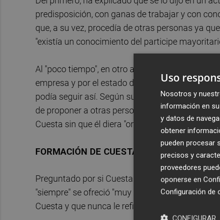
Del primero, ha explicado que se lo dijo en un a
predisposición, con ganas de trabajar y con con
que, a su vez, procedía de otras personas ya que
"existía un conocimiento del participe mayoritari
Al "poco tiempo", en otro acto institucional, coi
Uso respons
empresa y por el estado de salud del gerente, y le
Nosotros y nuestr
podía seguir así. Según su versión, le pidió que l
información en su 
de proponer a otras personas. Por dos ocasiones
y datos de navega
Cuesta sin que él diera "orden alguna" a ningún
obtener informació
pueden procesar su
FORMACIÓN DE CUESTA
precisos y caracte
proveedores pueden
Preguntado por si Cuesta le comentó que carecí
oponerse en
Confi
Configuración de 
"siempre" se ofreció "muy resolutivo y voluntarios
Cuesta y que nunca le refirió ninguna incapacidad
CONFIGURAR