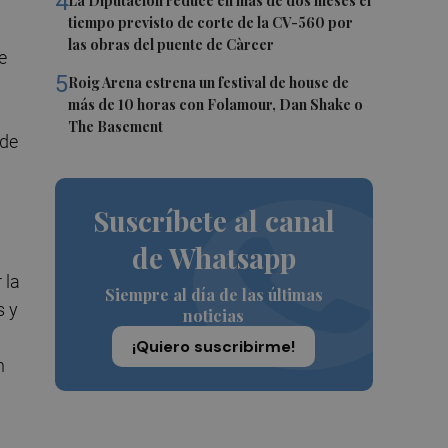
4
La Diputación reduce en más de dos meses el
tiempo previsto de corte de la CV-560 por
las obras del puente de Càrcer
e
5
Roig Arena estrena un festival de house de
más de 10 horas con Folamour, Dan Shake o
The Basement
 de
Suscríbete al canal
de Whatsapp
 la
Siempre al día de las últimas
s y
noticias
¡Quiero suscribirme!
n