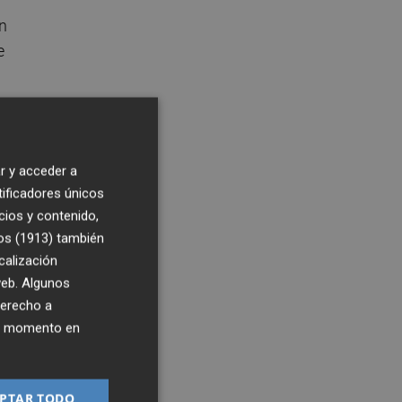
n
e
r y acceder a
tificadores únicos
cios y contenido,
os (1913)
también
calización
 web. Algunos
derecho a
ier momento en
o
PTAR TODO