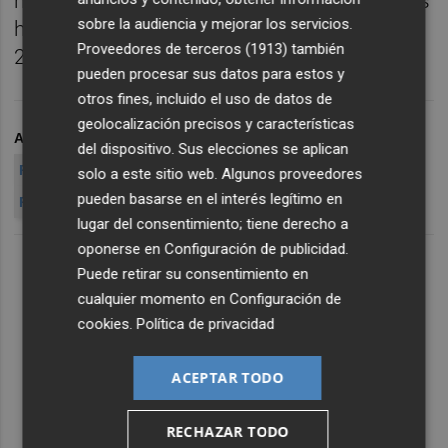
número de Trasplantes Hepáticos realizados
sobre la audiencia y mejorar los servicios.
hasta la fecha, habiendo superado ya los
Proveedores de terceros (1913)
también
2.100.
pueden procesar sus datos para estos y
otros fines, incluido el uso de datos de
geolocalización precisos y características
ARCHIVADO EN
CIRUJANO DE LA FE
del dispositivo. Sus elecciones se aplican
RAFAEL LÓPEZ ANDÚJAR
solo a este sitio web. Algunos proveedores
pueden basarse en el interés legítimo en
PREMIO NACIONAL DE CIRUGÍA 2014
lugar del consentimiento; tiene derecho a
oponerse en
Configuración de publicidad
.
Puede retirar su consentimiento en
cualquier momento en
Configuración de
cookies
.
Política de privacidad
ACEPTAR TODO
RECHAZAR TODO