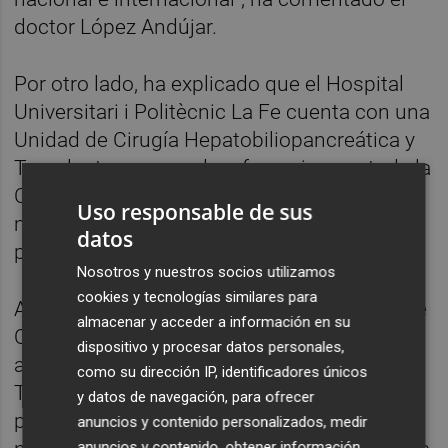
doctor López Andújar.
Por otro lado, ha explicado que el Hospital
Universitari i Politècnic La Fe cuenta con una
Unidad de Cirugía Hepatobiliopancreática y
Trasplantes que es de referencia para toda la
Comunitat, donde se atienden los casos
Uso responsable de sus
más complejos de cirugía hepática, biliar y
datos
pancreática.
Nosotros y nuestros socios utilizamos
cookies y tecnologías similares para
Asimismo, ha apuntado que el pasado 22 de
almacenar y acceder a información en su
Octubre, en el acto conmemorativo del 25º
dispositivo y procesar datos personales,
aniversario de la Organización Nacional de
como su dirección IP, identificadores únicos
Trasplantes, dicha unidad fue galardonada
y datos de navegación, para ofrecer
por ser el Centro Nacional con mayor
anuncios y contenido personalizados, medir
anuncios y contenido, obtener información