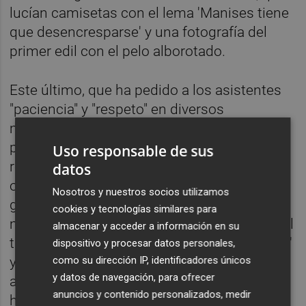
lucían camisetas con el lema 'Manises tiene
que desencresparse' y una fotografía del
primer edil con el pelo alborotado.
Este último, que ha pedido a los asistentes
"paciencia" y "respeto" en diversos
momentos, ha defendido su labor como
presidente de Emarsa y aunque ha
Uso responsable de sus
respondido a los argumentos de la
datos
oposición no ha dado detalles de esta
Nosotros y nuestros socios utilizamos
gestión. Ha mostrado su "respeto
cookies y tecnologías similares para
mayúsculo" a la justicia, su admiración por el
almacenar y acceder a información en su
trabajo del juez que instruye el 'caso Emarsa'
dispositivo y procesar datos personales,
como su dirección IP, identificadores únicos
y ha reiterado que por atención a éste no iba
y datos de navegación, para ofrecer
a iba a hacer manifestaciones al respecto
anuncios y contenido personalizados, medir
hasta que no sea llamado a declarar. Ha