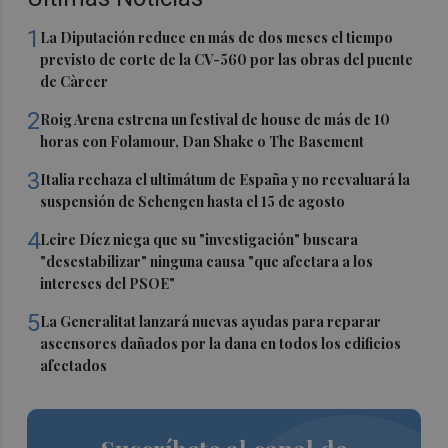
1
La Diputación reduce en más de dos meses el tiempo
previsto de corte de la CV-560 por las obras del puente
de Càrcer
2
Roig Arena estrena un festival de house de más de 10
horas con Folamour, Dan Shake o The Basement
3
Italia rechaza el ultimátum de España y no reevaluará la
suspensión de Schengen hasta el 15 de agosto
4
Leire Díez niega que su "investigación" buscara
"desestabilizar" ninguna causa "que afectara a los
intereses del PSOE"
5
La Generalitat lanzará nuevas ayudas para reparar
ascensores dañados por la dana en todos los edificios
afectados