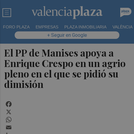
FORO PLAZA
EMPRESAS
PLAZA INMOBILIARIA
VALÈNCIA
+ Seguir en Google
El PP de Manises apoya a
Enrique Crespo en un agrio
pleno en el que se pidió su
dimisión
Facebook
X
WhatsApp
Email
LinkedIn