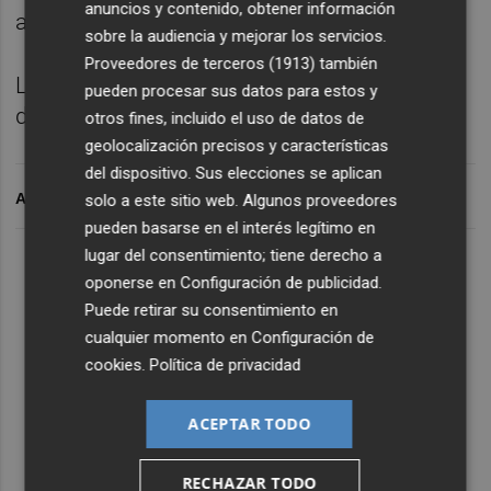
anuncios y contenido, obtener información
agregado que está "deseoso" de ello.
sobre la audiencia y mejorar los servicios.
Proveedores de terceros (1913)
también
La sesión ha acabado con gritos de 'Crespo
pueden procesar sus datos para estos y
dimisión' y 'Crespo a Picassent'.
otros fines, incluido el uso de datos de
geolocalización precisos y características
del dispositivo. Sus elecciones se aplican
ARCHIVADO EN
solo a este sitio web. Algunos proveedores
pueden basarse en el interés legítimo en
lugar del consentimiento; tiene derecho a
oponerse en
Configuración de publicidad
.
Puede retirar su consentimiento en
cualquier momento en
Configuración de
cookies
.
Política de privacidad
ACEPTAR TODO
RECHAZAR TODO