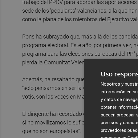
trabajo del PPCV para abordar las aportaciones 
sede de los 'populares' valencianos, a la que han
como la plana de los miembros del Ejecutivo val
Pons ha subrayado que, más allá de los candidat
programa electoral. Este año, por primera vez, 
programa para las elecciones europeas del PP" p
pierda la Comunitat Valenciana".
Uso respons
Además, ha resaltado que el PPCV "no es un parti
Nosotros y nuestr
"solo pensamos en ser la voz de los ciudadanos d
información en su 
votis, son las voces en Madrid y Europa", ha inci
y datos de navega
obtener informació
El dirigente ha recordado que los comicios europ
pueden procesar su
si no movilizamos lo suficiente de que en el pró
precisos y caracte
proveedores pueden
que no son europeístas".
oponerse en
Confi