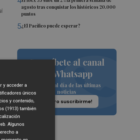
4
El Ibex 35 sube un 2% la primera semana de
agosto tras conquistar los históricos 20.000
sí
puntos
5
¿El Pacífico puede esperar?
Suscríbete al canal
de Whatsapp
Siempre al día de las últimas
r y acceder a
noticias
tificadores únicos
cios y contenido,
¡Quiero suscribirme!
os (1913)
también
sgo
calización
os
 web. Algunos
derecho a
ier momento en