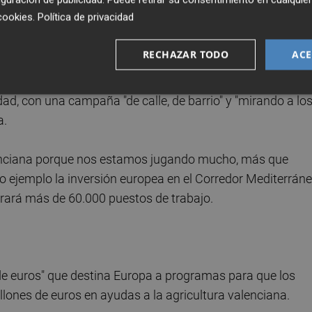
cookies
.
Política de privacidad
VALENCIANA"
RECHAZAR TODO
ACE
bra, ha resaltado la necesidad de trasladar a los ciudadano
para su día a día, por lo que estas elecciones deben
dad, con una campaña "de calle, de barrio" y "mirando a lo
a.
lenciana porque nos estamos jugando mucho, más que
o ejemplo la inversión europea en el Corredor Mediterráne
erará más de 60.000 puestos de trabajo.
 de euros" que destina Europa a programas para que los
llones de euros en ayudas a la agricultura valenciana.