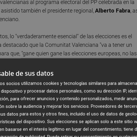
valencianas al programa electoral del PP celebrada en la
 asistido también el presidente regional,
Alberto Fabra
, a
enciano.
os, lo "verdaderamente esencial" de las elecciones es el
ha destacado que la Comunitat Valenciana "va a tener un
ara que, "gane quien gane las elecciones europeas, no las
able de sus datos
do para ganar o perder", ya que sea cual sea el resultado
os socios utilizamos cookies y tecnologías similares para almacena
e Castellón, Valencia y Alicante". "Lo nuestro no son los
dispositivo y procesar datos personales, como su dirección IP, iden
dido.
ción, para ofrecer anuncios y contenido personalizados, medir anun
n sobre la audiencia y mejorar los servicios.
Proveedores de tercer
eos "no son unas elecciones más", dado que existe "el rie
s datos para estos y otros fines, incluido el uso de datos de geolo
ximo Parlamento Europeo esté lleno de políticos y diputad
rísticas del dispositivo. Sus elecciones se aplican solo a este sitio
 basarse en el interés legítimo en lugar del consentimiento; tiene 
guración de publicidad
. Puede retirar su consentimiento en cualqu