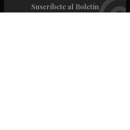
Suscríbete al Boletín
Todos los días a primera hora en tu email
¡Quiero suscribirme!
Síguenos en redes
Valencia Plaza, desde cualquier medio
Quienes Somos
Conoce al grupo editorial
Conócenos