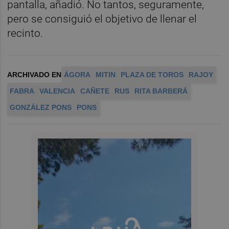
pantalla, añadió. No tantos, seguramente,
pero se consiguió el objetivo de llenar el
recinto.
ARCHIVADO EN
ÁGORA
MITIN
PLAZA DE TOROS
RAJOY
FABRA
VALENCIA
CAÑETE
RUS
RITA BARBERÁ
GONZÁLEZ PONS
PONS