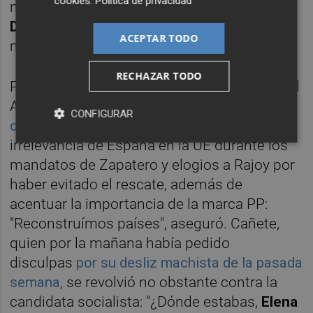
cookies
.
Política de privacidad
novedad: el ataque a la líder de UPyD,
Rosa
Díez
. Un indicativo de que la formación
ACEPTAR TODO
magenta preocupa en estos comicios.
RECHAZAR TODO
Por su parte, el cabeza de lista del PP, Miguel
Arias Cañete,
desplegó su artillería de
CONFIGURAR
campaña
: crítica a la gestión socialista, la
irrelevancia de España en la UE durante los
mandatos de Zapatero y elogios a Rajoy por
haber evitado el rescate, además de
acentuar la importancia de la marca PP:
"Reconstruímos países", aseguró. Cañete,
quien por la mañana había pedido
disculpas
por su desliz machista de la pasada
semana,
se revolvió no obstante contra la
candidata socialista: "¿Dónde estabas,
Elena