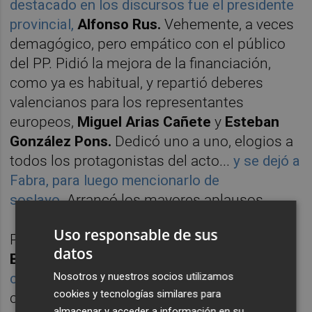
destacado en los discursos fue el presidente
provincial,
Alfonso Rus.
Vehemente, a veces
demagógico, pero empático con el público
del PP. Pidió la mejora de la financiación,
como ya es habitual, y repartió deberes
valencianos para los representantes
europeos,
Miguel Arias Cañete
y
Esteban
González Pons.
Dedicó uno a uno, elogios a
todos los protagonistas del acto...
y se dejó a
Fabra, para luego mencionarlo de
soslayo.
Arrancó los mayores aplausos.
Uso responsable de sus
Previamente, la alcaldesa de Valencia,
Rita
datos
Barberá
,
había inaugurado las intervenciones
Nosotros y nuestros socios utilizamos
con menciones a los participantes
y una
cookies y tecnologías similares para
crítica a la "fábrica de parados" socialistas.
almacenar y acceder a información en su