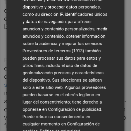
También quiso dejar constancia del poder
dispositivo y procesar datos personales,
del PPCV: "Mariano, siempre debes confiar
como su dirección IP, identificadores únicos
en Valencia y mimarla, porque somos un
y datos de navegación, para ofrecer
baluarte".
anuncios y contenido personalizados, medir
anuncios y contenido, obtener información
sobre la audiencia y mejorar los servicios.
Proveedores de terceros (1913)
también
pueden procesar sus datos para estos y
El número dos de la lista europea, el
otros fines, incluido el uso de datos de
exconseller González Pons, volvió a
geolocalización precisos y características
demostrar que es un orador hábil.
Desgranó
del dispositivo. Sus elecciones se aplican
sus razones para votar al PP
: evitar los
solo a este sitio web. Algunos proveedores
intentos anexionistas de ERC, apoyar la
pueden basarse en el interés legítimo en
salida de la crisis y no respaldar al causante -
lugar del consentimiento; tiene derecho a
el PSOE- de la misma, defender la agricultura
oponerse en
Configuración de publicidad
.
Puede retirar su consentimiento en
valenciana y el orgullo de sentirse valenciano
cualquier momento en
Configuración de
frente al autoodio. Además, aportó una