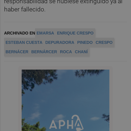
responsabilidad se hubiese extinguido ya al
haber fallecido.
ARCHIVADO EN
EMARSA
ENRIQUE CRESPO
ESTEBAN CUESTA
DEPURADORA
PINEDO
CRESPO
BERNÁCER
BERNÁRCER
ROCA
CHANÍ