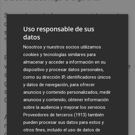
Supuestamente, las empresas interpuestas
de "Chanín" facturaron a Emarsa por obras y
Uso responsable de sus
servicios inexistentes y repartieron dinero
datos
"líquido" entre los implicados.
Nosotros y nuestros socios utilizamos
cookies y tecnologías similares para
Para ello, "Chanín" pudo haber implicado a
almacenar y acceder a información en su
varios testaferros a quienes puso al frente de
dispositivo y procesar datos personales,
supuestas empresas de construcción y
como su dirección IP, identificadores únicos
generó facturaciones "íntegramente falsas",
y datos de navegación, para ofrecer
según las mismas fuentes, como las de
anuncios y contenido personalizados, medir
Construcciones Rocafort en 2005 y 2006.
anuncios y contenido, obtener información
sobre la audiencia y mejorar los servicios.
Proveedores de terceros (1913)
también
A través de estos contratos de
pueden procesar sus datos para estos y
mantenimiento, informática, regalos y otros
otros fines, incluido el uso de datos de
conceptos similares se pudieron distraer