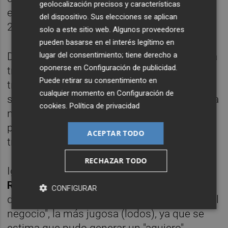
geolocalización precisos y características
entre 7 y 9 millones de euros entre 2004 y
del dispositivo. Sus elecciones se aplican
2010.
solo a este sitio web. Algunos proveedores
pueden basarse en el interés legítimo en
Dos de los principales protagonistas de esta
lugar del consentimiento; tiene derecho a
oponerse en
Configuración de publicidad
.
trama han reconocido su participación en la
Puede retirar su consentimiento en
trama corrupta, aunque "Chanín" aguantó
cualquier momento en
Configuración de
seis largas sesiones de declaración y Cuesta
cookies
.
Política de privacidad
nueve, hasta que las partes empezaron a
preguntarle por su pareja, una supuesta
ACEPTAR TODO
traductora rumana con la que convivía.
RECHAZAR TODO
Igual de imprescindible es
Jorge Ignacio
Roca
-actualmente en paradero
CONFIGURAR
desconocido- para entender la "otra parte del
negocio", la más jugosa (lodos), ya que se
estima que pudo generar un "agujero"