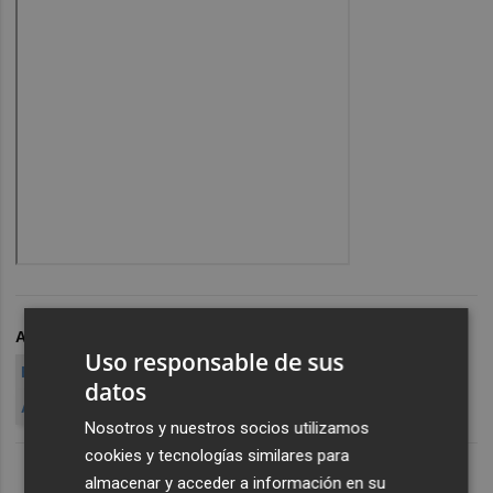
ARCHIVADO EN
RESULTADOS ELECCIONES VALENCIA
Uso responsable de sus
ELECCIONES 2015
VALENCIA
CASTELLÓN
datos
ALICANTE ELCHE
COMUNIDAD VALE
Nosotros y nuestros socios utilizamos
cookies y tecnologías similares para
almacenar y acceder a información en su