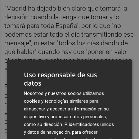
"Madrid ha dejado bien claro que tomará la
decisión cuando la tenga que tomar y lo
tomará para toda España", por lo que "no
podemos estar todo el día transmitiendo ese
mensaje", ni estar "todos los días dando de
qué hablar" cuando hay que "poner en valor
el esfuerzo que estamos haciendo todas las
administraciones para sacar esto adelante".
Uso responsable de sus
datos
En relación al debate sobre su candidatura
Nosotros y nuestros socios utilizamos
que tuvo lugar la semana pasada tras
cookies y tecnologías similares para
promover una carta de apoyo a su gestión
almacenar y acceder a información en su
entre los barones provinciales, ha afirmado
dispositivo y procesar datos personales,
que es un asunto que no lo reabrió él "sino
como su dirección IP, identificadores únicos
que alguien se preocupó de hacerlo", ha
y datos de navegación, para ofrecer