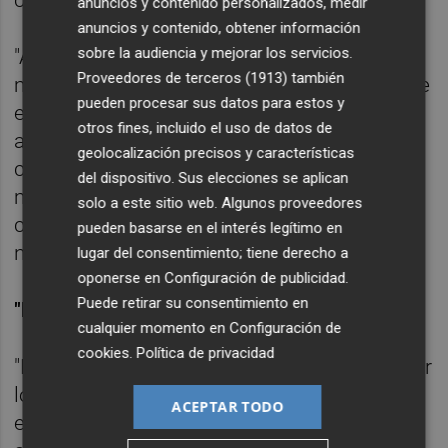
criticado.
anuncios y contenido personalizados, medir
anuncios y contenido, obtener información
sobre la audiencia y mejorar los servicios.
"A lo que voy es que lo que se pone de
Proveedores de terceros (1913)
también
manifiesto es tenemos que trabajar para que
pueden procesar sus datos para estos y
esa gestión, de la que nos podemos sentir
otros fines, incluido el uso de datos de
algo satisfechos, se pueda transmitir al
geolocalización precisos y características
ciudadano porque si transmitimos otros
del dispositivo. Sus elecciones se aplican
mensajes no generamos más que
solo a este sitio web. Algunos proveedores
confusión". "Aquí estamos a lo que estamos,
pueden basarse en el interés legítimo en
no para ver quién se sienta en el sillón".
lugar del consentimiento; tiene derecho a
oponerse en
Configuración de publicidad
.
Puede retirar su consentimiento en
"PONER EN VALOR LO QUE SE HA HECHO"
cualquier momento en
Configuración de
cookies
.
Política de privacidad
"Lo que tenemos que hacer es poner en valor
lo que se ha hecho" y "yo sé lo que he hecho
ACEPTAR TODO
en la Comunitat Valenciana y puedo estar