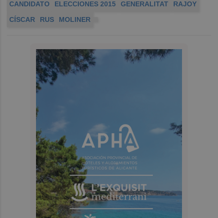
CANDIDATO
ELECCIONES 2015
GENERALITAT
RAJOY
CÍSCAR
RUS
MOLINER