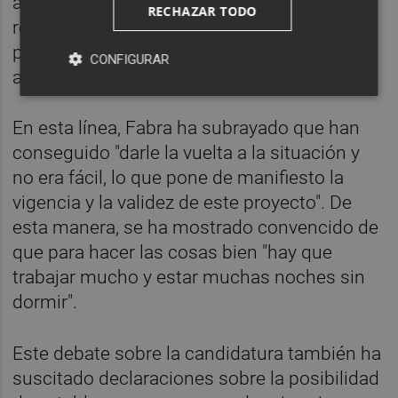
algo satisfecho de este trabajo". "Podríamos
RECHAZAR TODO
resumir que las cosas están mucho mejor,
pero queda mucho camino por hacer", ha
CONFIGURAR
agregado.
En esta línea, Fabra ha subrayado que han
conseguido "darle la vuelta a la situación y
no era fácil, lo que pone de manifiesto la
vigencia y la validez de este proyecto". De
esta manera, se ha mostrado convencido de
que para hacer las cosas bien "hay que
trabajar mucho y estar muchas noches sin
dormir".
Este debate sobre la candidatura también ha
suscitado declaraciones sobre la posibilidad