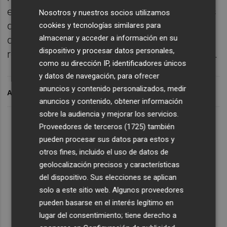
extinción y se están investigando las causas
Nosotros y nuestros socios utilizamos
del fuego. Prácticamente todos los
cookies y tecnologías similares para
almacenar y acceder a información en su
desalojados, en torno a un millar, han
dispositivo y procesar datos personales,
regresado a sus hogares de forma paulatina.
como su dirección IP, identificadores únicos
y datos de navegación, para ofrecer
anuncios y contenido personalizados, medir
ARCHIVADO EN
anuncios y contenido, obtener información
sobre la audiencia y mejorar los servicios.
Proveedores de terceros (1725)
también
pueden procesar sus datos para estos y
otros fines, incluido el uso de datos de
geolocalización precisos y características
del dispositivo. Sus elecciones se aplican
solo a este sitio web. Algunos proveedores
pueden basarse en el interés legítimo en
lugar del consentimiento; tiene derecho a