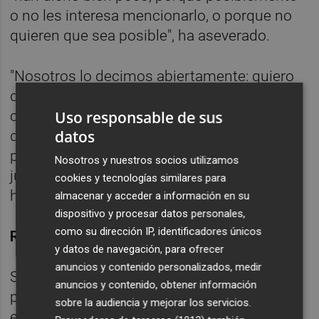
o no les interesa mencionarlo, o porque no
quieren que sea posible", ha aseverado.
"Nosotros lo decimos abiertamente: quiero
que las instituciones estemos en sintonía
Uso responsable de sus
con lo que piden los ciudadanos, y tenemos
datos
que reducir el número de diputados. Si otros
piensan que no es así, lo tendrán que
Nosotros y nuestros socios utilizamos
justificar, pero creo que lo van a tener difícil",
cookies y tecnologías similares para
ha apostillado.
almacenar y acceder a información en su
dispositivo y procesar datos personales,
como su dirección IP, identificadores únicos
REFORMA DE DOS ARTÍCULOS
y datos de navegación, para ofrecer
anuncios y contenido personalizados, medir
Sobre esta medida, el vicepresidente y
anuncios y contenido, obtener información
portavoz del Consell, José Císcar, ha
sobre la audiencia y mejorar los servicios.
explicado que la reducción de diputados