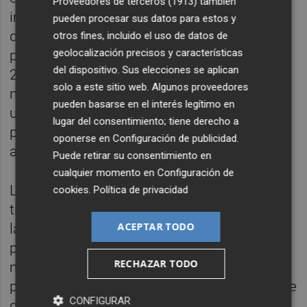
Proveedores de terceros (1913)
también
implica la reforma de los artículos 23 y 24
pueden procesar sus datos para estos y
del Estatuto. En concreto, el primer artículo,
otros fines, incluido el uso de datos de
geolocalización precisos y características
para dejar constancia de que se reducen en
del dispositivo. Sus elecciones se aplican
20 los diputados; y el segundo, que habla de
solo a este sitio web. Algunos proveedores
mínimos, y se tendrá que indicar que habrá
pueden basarse en el interés legítimo en
un mínimo de 15 diputados por cada
lugar del consentimiento; tiene derecho a
provincia, y no 20 como se señalaba hasta
oponerse en
Configuración de publicidad
.
ahora.
Puede retirar su consentimiento en
cualquier momento en
Configuración de
Los pasos a seguir son los siguientes: se
cookies
.
Política de privacidad
tiene que pedir un informe a la Abogacía de
ACEPTAR TODO
la Generalitat y al Consell Jurídic Consultiu
para iniciar los trámites. Posteriormente, la
RECHAZAR TODO
medida tendrá que pasar por las Corts, y
para su aprobación se necesita la mayoría de
CONFIGURAR
dos tercios. Después tendrá que remitirse al