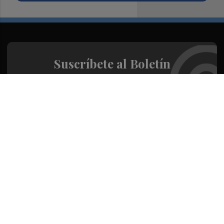
Suscríbete al Boletín
Todos los días a primera hora en tu email
¡Quiero suscribirme!
Síguenos en redes
Valencia Plaza, desde cualquier medio