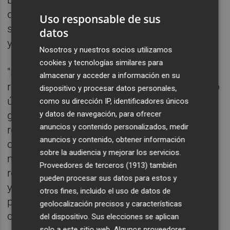
buscan hablar del pasado, de la situación
que con el esfuerzo de todos estamos
Uso responsable de sus
superando con el objetivo de generar miedo
datos
y tensión en los ciudadanos".
Nosotros y nuestros socios utilizamos
cookies y tecnologías similares para
"En el PP afrontamos decisiones con
almacenar y acceder a información en su
realismo y responsabilidad mientras otros lo
dispositivo y procesar datos personales,
único que buscan es intentar engañar a la
como su dirección IP, identificadores únicos
y datos de navegación, para ofrecer
gente para seguir ocupando un sillón", ha
anuncios y contenido personalizados, medir
recriminado Fabra, quien ha resaltado que la
anuncios y contenido, obtener información
oposición "busca rentabilidad política
sobre la audiencia y mejorar los servicios.
mientras la política del PP es la de la
Proveedores de terceros (1913)
también
responsabilidad para atender a las personas
pueden procesar sus datos para estos y
y la Comunitat y lo vamos a seguir haciendo
otros fines, incluido el uso de datos de
poniendo a los ciudadanos por encima de
geolocalización precisos y características
cualquier cuestión".
del dispositivo. Sus elecciones se aplican
solo a este sitio web. Algunos proveedores