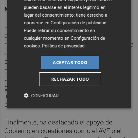
pueden basarse en el interés legítimo en
NUEVA REALIDAD
lugar del consentimiento; tiene derecho a
oponerse en
Configuración de publicidad
.
Por ello, ha manifestado que "las próximas
Puede retirar su consentimiento en
elecciones deben ser las de una nueva
cualquier momento en
Configuración de
realidad, la que hace el PP en soledad porque
cookies
.
Política de privacidad
otros partidos no nos están ayudando" ya
que, según ha lamentado, "es impensable
ACEPTAR TODO
que el PSOE pueda ayudar al PP porque sólo
busca frenar la nueva realidad que estamos
RECHAZAR TODO
generando con nuestras políticas para
intentar ocultar a los ciudadanos que las
CONFIGURAR
cosas están cambiando".
Finalmente, ha destacado el apoyo del
Gobierno en cuestiones como el AVE o el