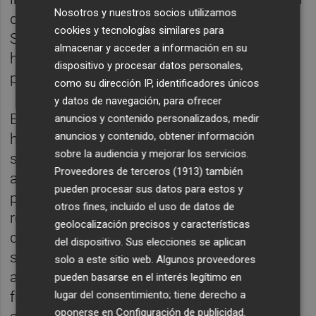
Nosotros y nuestros socios utilizamos
de la crisis y garantizar la Educación, la
cookies y tecnologías similares para
Sanidad y el Estado de Bienestar, la
almacenar y acceder a información en su
herramienta es el Gobierno y la fuerza, el
dispositivo y procesar datos personales,
partido".
como su dirección IP, identificadores únicos
y datos de navegación, para ofrecer
El presidente de los 'populares' valencianos
anuncios y contenido personalizados, medir
anuncios y contenido, obtener información
ha advertido a los presentes que el partido
sobre la audiencia y mejorar los servicios.
se enfrenta "a su mayor desafío", y ha
Proveedores de terceros (1913)
también
añadido que el futuro de la Comunitat sólo
pueden procesar sus datos para estos y
puede garantizarlo el PP. "Nuestra
otros fines, incluido el uso de datos de
responsabilidad es mayor que nunca y hay
geolocalización precisos y características
que empujar hacia arriba", ha destacado. En
del dispositivo. Sus elecciones se aplican
su opinión, la actual es la "situación más
solo a este sitio web. Algunos proveedores
adversa de la democracia, con los
pueden basarse en el interés legítimo en
lugar del consentimiento; tiene derecho a
fundamentos del estado del bienestar en
oponerse en
Configuración de publicidad
.