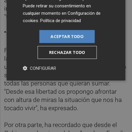
arenas movedizas, en riesgo", por lo que ha
Puede retirar su consentimiento en
instado a los miembros del partido a
cualquier momento en
Configuración de
"trabajar día a día por garantizarlo".
cookies
.
Política de privacidad
"SIN PEAJES EN LA MOCHILA"
ACEPTAR TODO
Fabra ha destacado que no tiene "peajes en
RECHAZAR TODO
la mochila, ni más ataduras" que las que le
unen a la Comunitat, por lo que ha mostrado
CONFIGURAR
su intención de construir un proyecto con
todas las personas que quieran sumar.
"Desde esa libertad os propongo afrontar
con altura de miras la situación que nos ha
tocado vivir", ha expresado.
Por otra parte, ha recordado que desde el