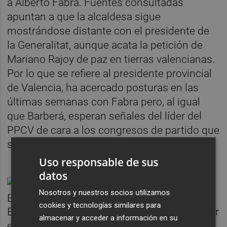
a Alberto Fabra. Fuentes consultadas
apuntan a que la alcaldesa sigue
mostrándose distante con el presidente de
la Generalitat, aunque acata la petición de
Mariano Rajoy de paz en tierras valencianas.
Por lo que se refiere al presidente provincial
de Valencia, ha acercado posturas en las
últimas semanas con Fabra pero, al igual
que Barberá, esperan señales del líder del
PPCV de cara a los congresos de partido que
se acercan.
Uso responsable de sus
datos
Nosotros y nuestros socios utilizamos
cookies y tecnologías similares para
Esta es otra de las asignaturas a estudiar por
almacenar y acceder a información en su
el presidente valenciano: el congreso