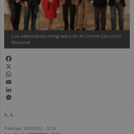
Los valencianos integrados en el Comité Ejecutivo
Nacional
Facebook
X
WhatsApp
Email
LinkedIn
Messenger
X. A.
Publicado: 19/02/2012 ·
20:31