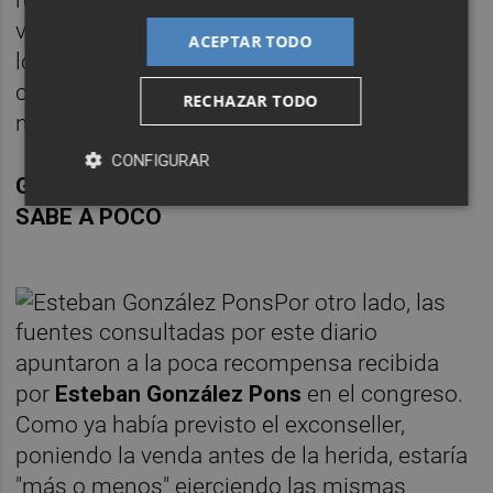
varias cuestiones en la Comunitat para
ACEPTAR TODO
lograr un apoyo tan mayoritario como ha
conseguido Mariano Rajoy en el cónclave
RECHAZAR TODO
nacional.
CONFIGURAR
GONZÁLEZ PONS, UNA CONTINUIDAD QUE
SABE A POCO
Por otro lado, las
fuentes consultadas por este diario
apuntaron a la poca recompensa recibida
por
Esteban González Pons
en el congreso.
Como ya había previsto el exconseller,
poniendo la venda antes de la herida, estaría
"más o menos" ejerciendo las mismas