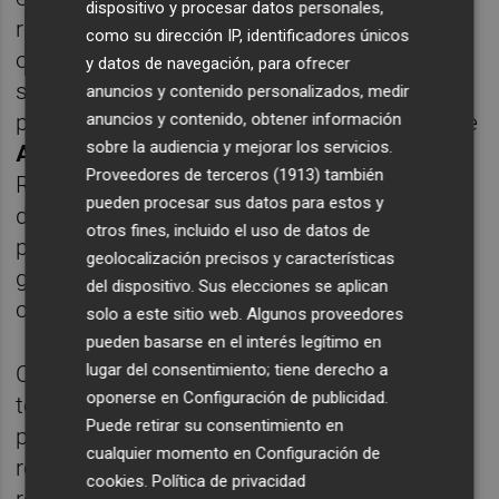
dispositivo y procesar datos personales,
regional, cuyo debate sobre quien va a
como su dirección IP, identificadores únicos
ostentar la secretaría general y sobre cómo
y datos de navegación, para ofrecer
se definirá la estructura está abierto. Fabra
anuncios y contenido personalizados, medir
anuncios y contenido, obtener información
piensa en José Císcar o en la continuidad de
sobre la audiencia y mejorar los servicios.
Antonio Clemente
mientras que Barberá y
Proveedores de terceros (1913)
también
Rus tienen otras propuestas. Además, antes
pueden procesar sus datos para estos y
de verano llegarán también los congresos
otros fines, incluido el uso de datos de
provinciales: problemas en norte y sur: la
geolocalización precisos y características
gestión en la salida de Carlos Fabra y el
del dispositivo. Sus elecciones se aplican
cambio de era previsto en Alicante.
solo a este sitio web. Algunos proveedores
pueden basarse en el interés legítimo en
lugar del consentimiento; tiene derecho a
Con todo ello, pese a que Alberto Fabra ha
oponerse en
Configuración de publicidad
.
tenido un buen fin de semana, se han
Puede retirar su consentimiento en
producido suficientes indicativos para
cualquier momento en
Configuración de
recordarle que, aunque su autoridad es
cookies
.
Política de privacidad
reconocida en Madrid, todavía debe resolver