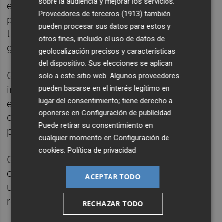
sobre la audiencia y mejorar los servicios.
estructura muy estrecha y unos poros muy
Proveedores de terceros (1913)
también
pequeños que no permiten la
pueden procesar sus datos para estos y
transformación de moléculas medianas o
otros fines, incluido el uso de datos de
grandes.
geolocalización precisos y características
del dispositivo. Sus elecciones se aplican
Gracias a la nanotecnología, este
solo a este sitio web. Algunos proveedores
investivador logró expandir la estructura de
pueden basarse en el interés legítimo en
lugar del consentimiento; tiene derecho a
estos catalizadores y abrir canales a través
oponerse en
Configuración de publicidad
.
de autopistas moleculares, para elaborar
Puede retirar su consentimiento en
productos.
cualquier momento en
Configuración de
cookies
.
Política de privacidad
García Martínez ha precisado que el
catalizador es una sustancia que se añade a
ACEPTAR TODO
una reacción para controlarla y evitar
residuos.
RECHAZAR TODO