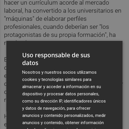
hacer un currículum acorde al mercado
laboral, ha convertido a los universitarios en
"máquinas" de elaborar perfiles
profesionales, cuando deberían ser "los
protagonistas de su propia formación", ha
recalcado.
Uso responsable de sus
En la segunda charla del próximo lunes
datos
detallará, "en primera persona", su
Nosotros y nuestros socios utilizamos
experiencia investigadora a partir de un
cookies y tecnologías similares para
descubrimiento realizado en la universidad y
almacenar y acceder a información en su
que en la actualidad se utiliza en grandes
dispositivo y procesar datos personales,
refinerías.
como su dirección IP, identificadores únicos
y datos de navegación, para ofrecer
Ha precisado que los catalizadores que se
anuncios y contenido personalizados, medir
anuncios y contenido, obtener información
emplean en la industria química tienen una