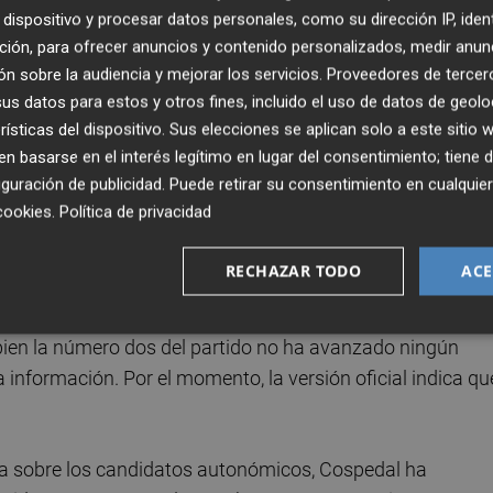
ordinar el programa electoral de la formación 'popular' 
dispositivo y procesar datos personales, como su dirección IP, iden
 próximo mes de mayo.
ción, para ofrecer anuncios y contenido personalizados, medir anun
n sobre la audiencia y mejorar los servicios.
Proveedores de tercer
 de las opciones alternativas
al presidente de la
s datos para estos y otros fines, incluido el uso de datos de geolo
rísticas del dispositivo. Sus elecciones se aplican solo a este sitio
ómico para los comicios, una posibilidad de la que el
 basarse en el interés legítimo en lugar del consentimiento; tiene 
. No obstante, el líder nacional del partido,
Mariano
guración de publicidad
. Puede retirar su consentimiento en cualqu
rán los elegidos en Madrid y en la Comunitat Valenciana. 
cookies
.
Política de privacidad
por la Cadena Ser ha señalado: "Tengo algunas ideas, pe
RECHAZAR TODO
ACE
ria general del PP,
María Dolores de Cospedal,
la misió
i bien la número dos del partido no ha avanzado ningún
información. Por el momento, la versión oficial indica qu
ea sobre los candidatos autonómicos, Cospedal ha