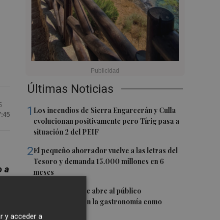
Últimas Noticias
5
1
Los incendios de Sierra Engarcerán y Culla
7:45
evolucionan positivamente pero Tírig pasa a
situación 2 del PEIF
2
El pequeño ahorrador vuelve a las letras del
Tesoro y demanda 15.000 millones en 6
o a
meses
3
El oleoturismo se abre al público
internacional con la gastronomía como
reclamo
r y acceder a