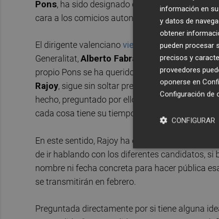
Pons
, ha sido designado como responsable de co
información en su 
cara a los comicios autonómicos y locales del
y datos de navega
obtener informació
El dirigente valenciano
viene sonando como una
pueden procesar su
precisos y caracte
Generalitat,
Alberto Fabra,
como candidato auton
proveedores pueden
propio Pons se ha querido descartar públicamente
oponerse en
Confi
Rajoy
, sigue sin soltar prenda sobre quiénes se
Configuración de 
hecho, preguntado por ello esta misma mañana 
cada cosa tiene su tiempo".
CONFIGURAR
En este sentido, Rajoy ha encargado a la secreta
de ir hablando con los diferentes candidatos, s
nombre ni fecha concreta para hacer pública esa 
se transmitirán en febrero.
Preguntada directamente por si tiene alguna id