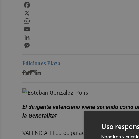
Facebook
X
WhatsApp
Email
LinkedIn
Messenger
Ediciones Plaza
El dirigente valenciano viene sonando como u
la Generalitat
Uso respons
VALENCIA. El eurodiputado y vicesecretario gen
Nosotros y nuestr