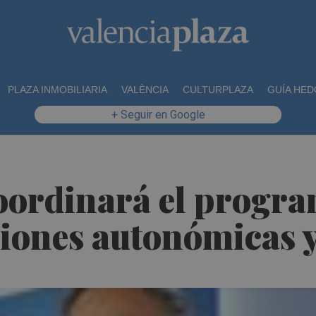
PLAZA INMOBILIARIA
VALÈNCIA
CULTURPLAZA
GUÍA HED
+ Seguir en Google
ordinará el program
ciones autonómicas y