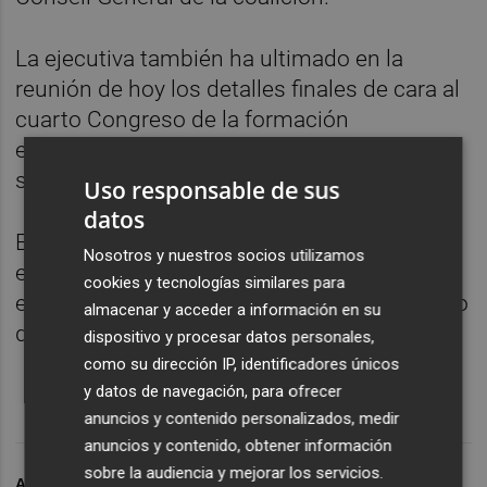
La ejecutiva también ha ultimado en la
reunión de hoy los detalles finales de cara al
cuarto Congreso de la formación
ecosocialista que tendrá lugar el próximo
sábado en Valencia.
Uso responsable de sus
datos
En este Congreso, Iniciativa someterá a
Nosotros y nuestros socios utilizamos
elección a sus órganos de dirección, entre
cookies y tecnologías similares para
ellos la portavocía del partido, máximo cargo
almacenar y acceder a información en su
de representación de Iniciativa.
dispositivo y procesar datos personales,
como su dirección IP, identificadores únicos
y datos de navegación, para ofrecer
anuncios y contenido personalizados, medir
anuncios y contenido, obtener información
sobre la audiencia y mejorar los servicios.
ARCHIVADO EN
COMPROMÍS
PRIMARIAS
OLTRA