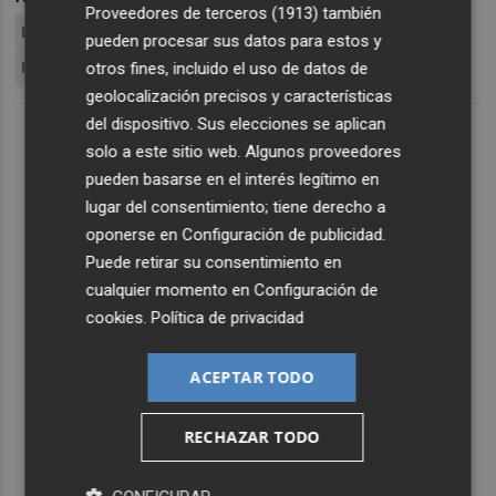
Proveedores de terceros (1913)
también
ENRIC MORERA
MÒNICA OLTRA
REGLAMENTO
pueden procesar sus datos para estos y
otros fines, incluido el uso de datos de
PODEMOS
ELECCIONES
CANDIDATOS
geolocalización precisos y características
del dispositivo. Sus elecciones se aplican
solo a este sitio web. Algunos proveedores
pueden basarse en el interés legítimo en
lugar del consentimiento; tiene derecho a
oponerse en
Configuración de publicidad
.
Puede retirar su consentimiento en
cualquier momento en
Configuración de
cookies
.
Política de privacidad
ACEPTAR TODO
RECHAZAR TODO