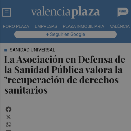
FORO PLAZA
EMPRESAS
PLAZA INMOBILIARIA
VALÈNCIA
+ Seguir en Google
SANIDAD UNIVERSAL
La Asociación en Defensa de
la Sanidad Pública valora la
"recuperación de derechos
sanitarios
Facebook
X
WhatsApp
Email