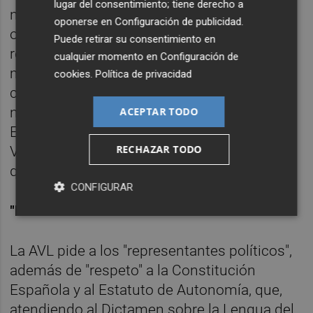
lugar del consentimiento; tiene derecho a
necesario entender que cualquier aplicación
oponerse en
Configuración de publicidad
.
o interpretación de la Ley de Señas que no
Puede retirar su consentimiento en
respete las resoluciones de la AVL en
cualquier momento en
Configuración de
materia de lengua vulneraría el bloque de
cookies
.
Política de privacidad
constitucionalidad en el que se inserta
nuestra norma institucional básica, el
ACEPTAR TODO
Estatuto de Autonomía de la Comunidad
RECHAZAR TODO
Valenciana, y la ley de mayoría cualificada
que regula nuestra institución estatutaria".
CONFIGURAR
"RESPETO"
La AVL pide a los "representantes políticos",
además de "respeto" a la Constitución
Española y al Estatuto de Autonomía, que,
atendiendo al Dictamen sobre la Lengua del