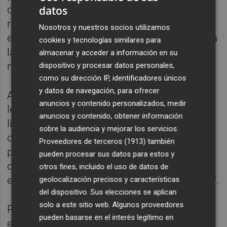
datos
que afecta la lengua valenciana, la AVL
recuerda que tanto la Ley de Creación de
Nosotros y nuestros socios utilizamos
esta entidad como el Estatuto de Autonomía
cookies y tecnologías similares para
la consagran "como la única institución
almacenar y acceder a información en su
normativa del idioma valenciano".
dispositivo y procesar datos personales,
como su dirección IP, identificadores únicos
y datos de navegación, para ofrecer
Así mismo, hace hincapié en que ambas
anuncios y contenido personalizados, medir
leyes "establecen que la normativa
anuncios y contenido, obtener información
lingüística de la AVL es de aplicación
sobre la audiencia y mejorar los servicios.
obligatoria en todas las instituciones
Proveedores de terceros (1913)
también
públicas y entidades privadas que cuentan
pueden procesar sus datos para estos y
con financiación pública, en el sistema
otros fines, incluido el uso de datos de
educativo y en los medios de comunicación".
geolocalización precisos y características
del dispositivo. Sus elecciones se aplican
solo a este sitio web. Algunos proveedores
Por lo tanto, advierte de que, de acuerdo con
pueden basarse en el interés legítimo en
el principio de jerarquía normativa, "es