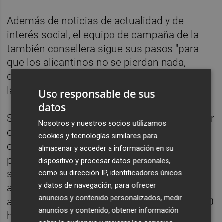
Además de noticias de actualidad y de
interés social, el equipo de campaña de la
también consellera sigue sus pasos "para
que los alicantinos no se pierdan nada,
desde ahora hasta el 24 de mayo". días de
las elecciones municipales.
Uso responsable de sus
datos
Sánchez Zaplana ha dado también a conocer
Nosotros y nuestros socios utilizamos
el anuncio de su presentación como
cookies y tecnologías similares para
candidata a la Alcaldía, que tendrá lugar el
almacenar y acceder a información en su
próximo viernes, por medio de las redes
dispositivo y procesar datos personales,
sociales. Desde allí, invita a todos los
como su dirección IP, identificadores únicos
y datos de navegación, para ofrecer
alicantinos a asistir al acto, que será abierto
anuncios y contenido personalizados, medir
a la ciudadanía y que tendrá lugar a las 19.00
anuncios y contenido, obtener información
horas en el Auditorio de la Diputación de