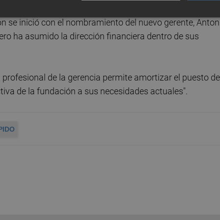
ctiva abordada tras la aprobación del plan estratégico 20
n se inició con el nombramiento del nuevo gerente, Anton
rero ha asumido la dirección financiera dentro de sus
l profesional de la gerencia permite amortizar el puesto de
ctiva de la fundación a sus necesidades actuales".
PIDO