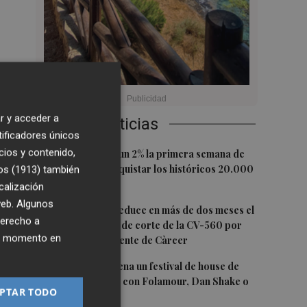
r y acceder a
Últimas Noticias
tificadores únicos
8
1
cios y contenido,
El Ibex 35 sube un 2% la primera semana de
0:45
agosto tras conquistar los históricos 20.000
os (1913)
también
puntos
calización
 web. Algunos
2
La Diputación reduce en más de dos meses el
derecho a
tiempo previsto de corte de la CV-560 por
ier momento en
las obras del puente de Càrcer
3
Roig Arena estrena un festival de house de
más de 10 horas con Folamour, Dan Shake o
PTAR TODO
The Basement