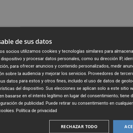
able de sus datos
os socios utilizamos cookies y tecnologías similares para almacena
dispositivo y procesar datos personales, como su dirección IP, iden
Publicado: 06/03/2015 ·
10:3
ción, para ofrecer anuncios y contenido personalizados, medir anun
Actualizado: 06/03/2015 · 1
n sobre la audiencia y mejorar los servicios.
Proveedores de tercer
s datos para estos y otros fines, incluido el uso de datos de geolo
este viernes de la Fundación Bancaja. En un escueto
rísticas del dispositivo. Sus elecciones se aplican solo a este sitio
 basarse en el interés legítimo en lugar del consentimiento; tiene 
cón ha hecho pública la rescisión del contrato:
guración de publicidad
. Puede retirar su consentimiento en cualqu
cookies
.
Política de privacidad
edido a rescindir la relación laboral con Aurelio Izquierdo,
ndación.
RECHAZAR TODO
ACE