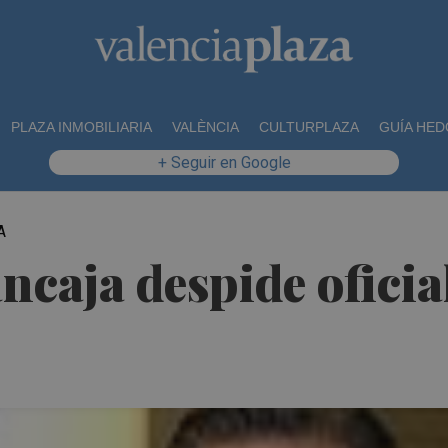
PLAZA INMOBILIARIA
VALÈNCIA
CULTURPLAZA
GUÍA HED
+ Seguir en Google
A
caja despide oficia