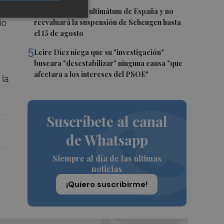
15-
4
Italia rechaza el ultimátum de España y no
reevaluará la suspensión de Schengen hasta
io
el 15 de agosto
5
Leire Díez niega que su "investigación"
buscara "desestabilizar" ninguna causa "que
afectara a los intereses del PSOE"
 la
Suscríbete al canal
de Whatsapp
Siempre al día de las últimas
noticias
¡Quiero suscribirme!