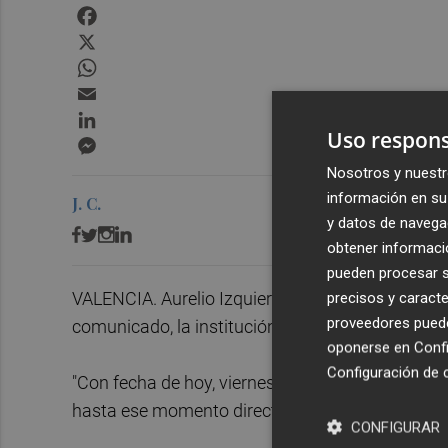
Facebook
X
WhatsApp
Email
LinkedIn
Uso respons
Messenger
Nosotros y nuestr
información en su 
J. C.
y datos de navega
obtener informació
pueden procesar su
VALENCIA. Aurelio Izquierdo ha sido despedido 
precisos y caracte
proveedores pueden
comunicado, la institución que preside Rafael Al
oponerse en
Confi
Configuración de 
"Con fecha de hoy, viernes 6 de marzo, se ha proc
hasta ese momento director financiero de la Fu
CONFIGURAR