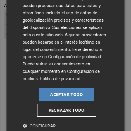
pueden procesar sus datos para estos y
ARCHIVADO EN
JOSE CISCAR
otros fines, incluido el uso de datos de
ESCUELAS CATÓLICAS DE LA COMUNITAT
geolocalización precisos y características
VICENTA RODRÍGUEZ
del dispositivo. Sus elecciones se aplican
UNIÓ DE COOPERATIVAS D'ENSENYAME
solo a este sitio web. Algunos proveedores
pueden basarse en el interés legítimo en
lugar del consentimiento; tiene derecho a
oponerse en
Configuración de publicidad
.
Puede retirar su consentimiento en
cualquier momento en
Configuración de
cookies
.
Política de privacidad
ACEPTAR TODO
RECHAZAR TODO
CONFIGURAR