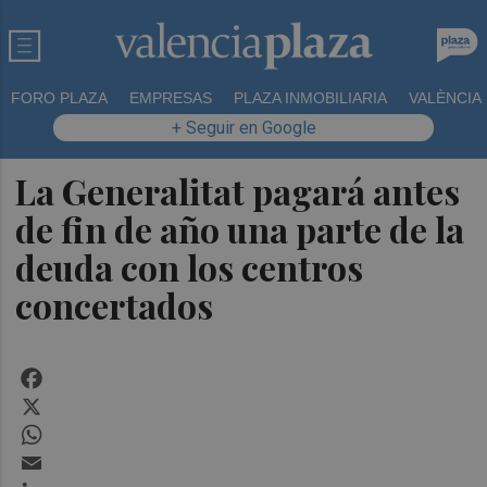
FORO PLAZA
EMPRESAS
PLAZA INMOBILIARIA
VALÈNCIA
+ Seguir en Google
La Generalitat pagará antes
de fin de año una parte de la
deuda con los centros
concertados
Facebook
X
WhatsApp
Email
LinkedIn