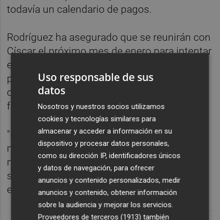
todavía un calendario de pagos.
Rodríguez ha asegurado que se reunirán con
Císcar el próximo mes de enero para intentar
elaborar una propuesta firme de pago por
Uso responsable de sus
parte de la Generalitat, de forma que los
datos
centros concertados puedan organizar los
fondos de los que disponen.
Nosotros y nuestros socios utilizamos
cookies y tecnologías similares para
almacenar y acceder a información en su
"Nos fiamos del conseller, ya que ha
dispositivo y procesar datos personales,
mostrado una gran sensibilidad hacia
como su dirección IP, identificadores únicos
nuestro problema y esperamos que esta
y datos de navegación, para ofrecer
situación se solucione cuanto antes ya que
anuncios y contenido personalizados, medir
es un problema coyuntural", ha concluido.
anuncios y contenido, obtener información
sobre la audiencia y mejorar los servicios.
Proveedores de terceros (1913)
también