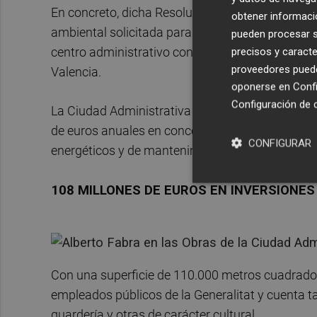
En concreto, dicha Resolución concede a la Cons
obtener informació
ambiental solicitada para la instalación de una a
pueden procesar su
centro administrativo construido por la Generali
precisos y caracte
proveedores pueden
Valencia.
oponerse en
Confi
Configuración de 
La Ciudad Administrativa comenzará a funcionar 
de euros anuales en concepto de alquileres, vigil
CONFIGURAR
energéticos y de mantenimiento.
108 MILLONES DE EUROS EN INVERSIONES
Con una superficie de 110.000 metros cuadrados,
empleados públicos de la Generalitat y cuenta t
guardería y otras de carácter cultural.