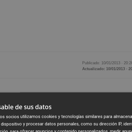
Publicado: 10/01/2013 ·
20:2
Actualizado: 10/01/2013 · 2
 licencia de actividad para la puesta en marcha de la
able de sus datos
ibir la correspondiente Resolución en ese sentido del
os socios utilizamos cookies y tecnologías similares para almacena
el Consell en un comunicado.
dispositivo y procesar datos personales, como su dirección IP, iden
ción, para ofrecer anuncios y contenido personalizados, medir anun