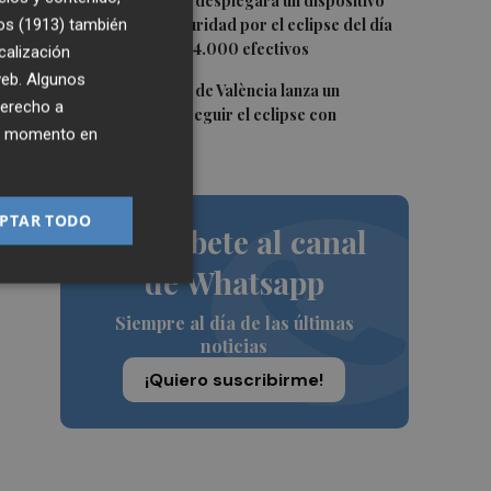
4
La Guardia Civil desplegará un dispositivo
especial de seguridad por el eclipse del día
os (1913)
también
12, con más de 24.000 efectivos
calización
 web. Algunos
5
El Ayuntamiento de València lanza un
derecho a
decálogo para seguir el eclipse con
ier momento en
seguridad
s
PTAR TODO
Suscríbete al canal
de Whatsapp
Siempre al día de las últimas
noticias
¡Quiero suscribirme!