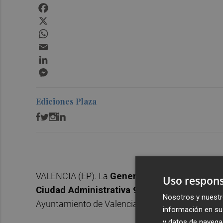
Facebook
X
WhatsApp
Email
LinkedIn
Messenger
Ediciones Plaza
VALENCIA (EP). La
Generalitat
cuenta ya con la
Uso respons
Ciudad Administrativa 9 d'Octubre
, tras rec
Nosotros y nuestr
Ayuntamiento de Valencia, según ha informado 
información en su 
y datos de navega