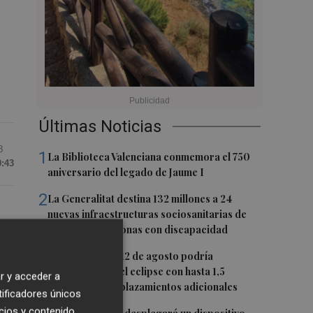
Últimas Noticias
8
1
La Biblioteca Valenciana conmemora el 750
0:43
aniversario del legado de Jaume I
2
La Generalitat destina 132 millones a 24
nuevas infraestructuras sociosanitarias de
mayores y personas con discapacidad
3
La movilidad el 12 de agosto podría
duplicarse por el eclipse con hasta 1,5
r y acceder a
millones de desplazamientos adicionales
tificadores únicos
cios y contenido,