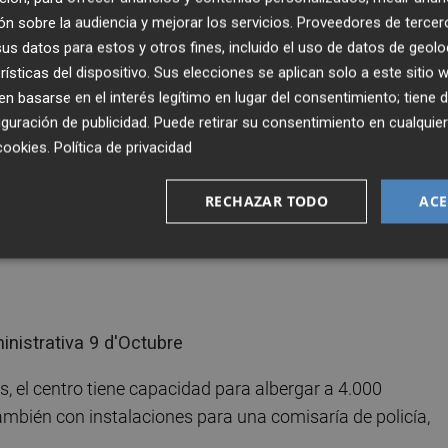
elleria de Hacienda y Administración Pública la licencia
n sobre la audiencia y mejorar los servicios.
Proveedores de tercer
ctividad de oficinas y aparcamiento en el 9 d'Octubre, el
s datos para estos y otros fines, incluido el uso de datos de geolo
tat sobre las instalaciones de la antigua Cárcel Modelo de
rísticas del dispositivo. Sus elecciones se aplican solo a este sitio
 basarse en el interés legítimo en lugar del consentimiento; tiene 
guración de publicidad
. Puede retirar su consentimiento en cualqu
cookies
.
Política de privacidad
en marzo y permitirá a la Generalitat ahorrar 14 millone
ancia y en eficiencia y centralización de servicios
RECHAZAR TODO
ACE
 el centro tiene capacidad para albergar a 4.000
ambién con instalaciones para una comisaría de policía,