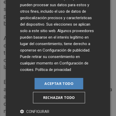
estos meses se ha derribado la valla que
pueden procesar sus datos para estos y
separaba la Marina de la extensa playa y el
otros fines, incluido el uso de datos de
paseo, y realizado la apertura frontal de las
geolocalización precisos y características
bases norte a la dársena.
del dispositivo. Sus elecciones se aplican
solo a este sitio web. Algunos proveedores
pueden basarse en el interés legítimo en
Además se han implantado nuevas paradas
lugar del consentimiento; tiene derecho a
de taxi y de alquiler de bicicletas, el tren
oponerse en
Configuración de publicidad
.
turístico en el recinto y, en verano, una
Puede retirar su consentimiento en
conexión de transporte entre la Ciudad de
cualquier momento en
Configuración de
las Artes y las Ciencias y la dársena.
cookies
.
Política de privacidad
En su afán por convertirse en un centro de
ACEPTAR TODO
actividades lúdicas y deportivas, la Marina ha
acogido en este tiempo diversas citas
RECHAZAR TODO
deportivas como el triatlón, la media
maratón o la 15K, que han reunido en total a
CONFIGURAR