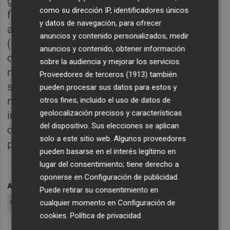
gastos de puesta en marcha y
como su dirección IP, identificadores únicos
funcionamiento del proyecto, Nittúa ha
y datos de navegación, para ofrecer
abierto una campaña de
crowfounding
anuncios y contenido personalizados, medir
(microdonaciones). El objetivo es contactar
anuncios y contenido, obtener información
con particulares y pequeñas empresas, de
sobre la audiencia y mejorar los servicios.
manera que pueda garantizarse la
Proveedores de terceros (1913)
también
sostenibilidad económica del proyecto
pueden procesar sus datos para estos y
manteniendo al mismo tiempo su
otros fines, incluido el uso de datos de
geolocalización precisos y características
independencia respecto a grandes
del dispositivo. Sus elecciones se aplican
compañías e instituciones públicas o
solo a este sitio web. Algunos proveedores
privadas.
pueden basarse en el interés legítimo en
lugar del consentimiento; tiene derecho a
oponerse en
Configuración de publicidad
.
ARCHIVADO EN
ESCUELA POPULAR DE ECONOMÍA
Puede retirar su consentimiento en
cualquier momento en
Configuración de
OKONOMÍA
VALENCIA
ECONOMÍA
CROWFOUNDING
cookies
.
Política de privacidad