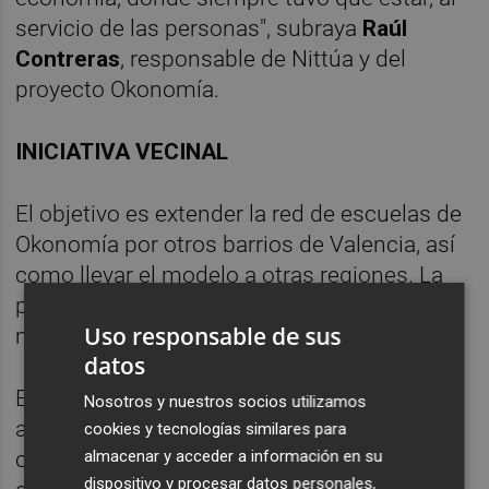
servicio de las personas", subraya
Raúl
Contreras
, responsable de Nittúa y del
proyecto Okonomía.
INICIATIVA VECINAL
El objetivo es extender la red de escuelas de
Okonomía por otros barrios de Valencia, así
como llevar el modelo a otras regiones. La
previsión es que estén funcionando al
Uso responsable de sus
menos dos más en Valencia en 2013.
datos
El proyecto cuenta con el respaldo de
Nosotros y nuestros socios utilizamos
asociaciones de vecinos, culturales,
cookies y tecnologías similares para
almacenar y acceder a información en su
comerciantes y autónomos. Para cubrir los
dispositivo y procesar datos personales,